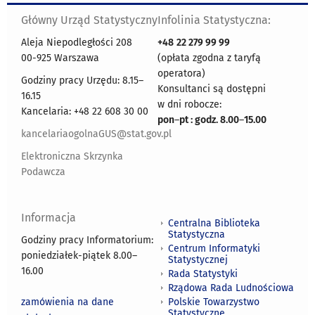
Główny Urząd Statystyczny
Infolinia Statystyczna:
Aleja Niepodległości 208
+48
22 279 99 99
00-925 Warszawa
(opłata zgodna z taryfą
operatora)
Godziny pracy Urzędu: 8.15–
Konsultanci są dostępni
16.15
w dni robocze:
Kancelaria: +48 22 608 30 00
pon
–
pt : godz. 8.00
–
15.00
kancelariaogolnaGUS@stat.gov.pl
Elektroniczna Skrzynka
Podawcza
Informacja
Centralna Biblioteka
Statystyczna
Godziny pracy Informatorium:
Centrum Informatyki
poniedziałek-piątek 8.00
–
Statystycznej
16.00
Rada Statystyki
Rządowa Rada Ludnościowa
zamówienia na dane
Polskie Towarzystwo
Statystyczne