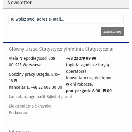
Newsletter
Główny Urząd Statystyczny
Infolinia Statystyczna:
Aleja Niepodległości 208
+48
22 279 99 99
00-925 Warszawa
(opłata zgodna z taryfą
operatora)
Godziny pracy Urzędu: 8.15–
Konsultanci są dostępni
16.15
w dni robocze:
Kancelaria: +48 22 608 30 00
pon
–
pt : godz. 8.00
–
15.00
kancelariaogolnaGUS@stat.gov.pl
Elektroniczna Skrzynka
Podawcza
Informacja