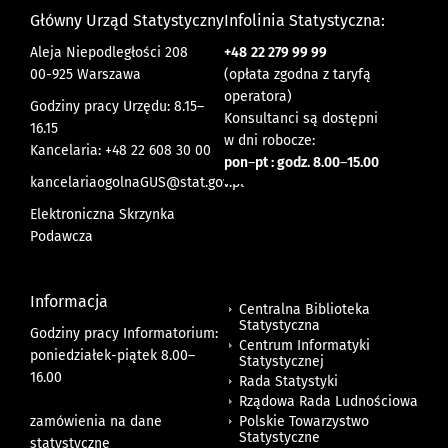
Główny Urząd Statystyczny
Infolinia Statystyczna:
Aleja Niepodległości 208
+48
22 279 99 99
00-925 Warszawa
(opłata zgodna z taryfą
operatora)
Godziny pracy Urzędu: 8.15–
Konsultanci są dostępni
16.15
w dni robocze:
Kancelaria: +48 22 608 30 00
pon
–
pt : godz. 8.00
–
15.00
kancelariaogolnaGUS@stat.gov.pl
Elektroniczna Skrzynka
Podawcza
Informacja
Centralna Biblioteka
Statystyczna
Godziny pracy Informatorium:
Centrum Informatyki
poniedziałek-piątek 8.00
–
Statystycznej
16.00
Rada Statystyki
Rządowa Rada Ludnościowa
zamówienia na dane
Polskie Towarzystwo
Statystyczne
statystyczne