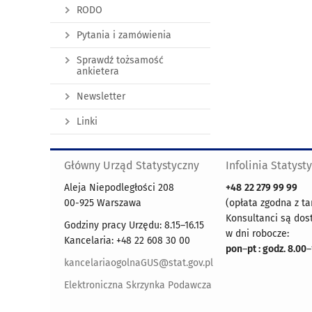
RODO
Pytania i zamówienia
Sprawdź tożsamość
ankietera
Newsletter
Linki
Główny Urząd Statystyczny
Infolinia Statyst
Aleja Niepodległości 208
+48
22 279 99 99
00-925 Warszawa
(opłata zgodna z ta
Konsultanci są dos
Godziny pracy Urzędu: 8.15–16.15
w dni robocze:
Kancelaria: +48 22 608 30 00
pon
–
pt : godz. 8.00
–
kancelariaogolnaGUS@stat.gov.pl
Elektroniczna Skrzynka Podawcza