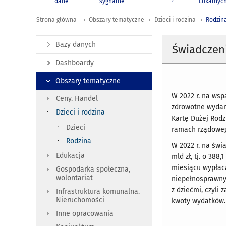
dane
sygnalne
Lokalnyc
Strona główna
Obszary tematyczne
Dzieci i rodzina
Rodzin
Bazy danych
Świadczeni
Dashboardy
Obszary tematyczne
W 2022 r. na wsp
Ceny. Handel
zdrowotne wydano
Dzieci i rodzina
Kartę Dużej Rodz
Dzieci
ramach rządoweg
Rodzina
W 2022 r. na świ
Edukacja
mld zł, tj. o 388
miesiącu wypłaca
Gospodarka społeczna,
wolontariat
niepełnosprawnyc
z dziećmi, czyli 
Infrastruktura komunalna.
Nieruchomości
kwoty wydatków.
Inne opracowania