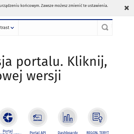
m urządzeniu końcowym. Zawsze możesz zmienić te ustawienia.
trast
ja portalu. Kliknij,
owej wersji
Portal
Portal API
Dashboardy
REGON, TERYT