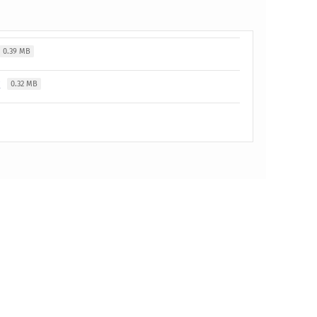
0.39 MB
X
0.32 MB