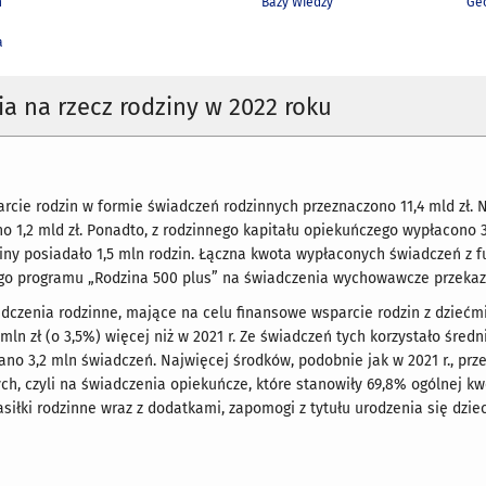
h
Bazy Wiedzy
Geo
a
a na rzecz rodziny w 2022 roku
arcie rodzin w formie świadczeń rodzinnych przeznaczono 11,4 mld zł. 
 1,2 mld zł. Ponadto, z rodzinnego kapitału opiekuńczego wypłacono 3,
iny posiadało 1,5 mln rodzin. Łączna kwota wypłaconych świadczeń z f
o programu „Rodzina 500 plus” na świadczenia wychowawcze przekazan
adczenia rodzinne, mające na celu finansowe wsparcie rodzin z dziećm
,1 mln zł (o 3,5%) więcej niż w 2021 r. Ze świadczeń tych korzystało śre
no 3,2 mln świadczeń. Najwięcej środków, podobnie jak w 2021 r., p
h, czyli na świadczenia opiekuńcze, które stanowiły 69,8% ogólnej 
zasiłki rodzinne wraz z dodatkami, zapomogi z tytułu urodzenia się dzi