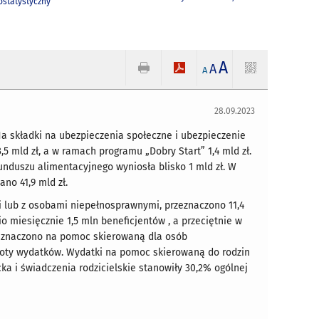
statystyczny
A
A
A
28.09.2023
Na składki na ubezpieczenia społeczne i ubezpieczenie
5 mld zł, a w ramach programu „Dobry Start” 1,4 mld zł.
unduszu alimentacyjnego wyniosła blisko 1 mld zł. W
o 41,9 mld zł.
i lub z osobami niepełnosprawnymi, przeznaczono 11,4
dnio miesięcznie 1,5 mln beneficjentów , a przeciętnie w
rzeznaczono na pomoc skierowaną dla osób
kwoty wydatków. Wydatki na pomoc skierowaną do rodzin
ecka i świadczenia rodzicielskie stanowiły 30,2% ogólnej