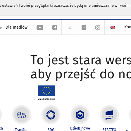
any ustawień Twojej przeglądarki oznacza, że będą one umieszczane w Twoi
Kon
Dla mediów
To jest stara wers
aby przejść do n
ch
Dziedzinowe
TranStat
SDG
STRATEG