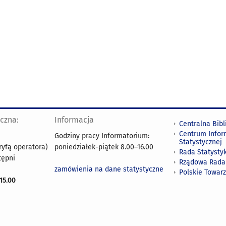
yczna:
Informacja
Centralna Bibl
Centrum Infor
Godziny pracy Informatorium:
Statystycznej
ryfą operatora)
poniedziałek-piątek 8.00
–
16.00
Rada Statystyk
tępni
Rządowa Rada
zamówienia na dane statystyczne
Polskie Towar
15.00