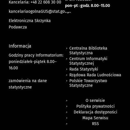
Kancelaria: +48 22 608 30 00
pon
–
pt : godz. 8.00
–
15.00
kancelariaogolnaGUS@stat.gov.pl
Elektroniczna Skrzynka
Podawcza
Informacja
Centralna Biblioteka
Statystyczna
Godziny pracy Informatorium:
Centrum Informatyki
poniedziałek-piątek 8.00
–
Statystycznej
16.00
Rada Statystyki
Rządowa Rada Ludnościowa
zamówienia na dane
Polskie Towarzystwo
Statystyczne
statystyczne
O serwisie
Polityka prywatności
Deklaracja dostępności
Mapa Serwisu
RSS