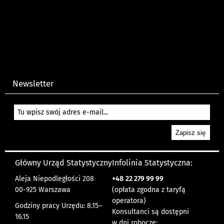
Newsletter
Główny Urząd Statystyczny
Infolinia Statystyczna:
Aleja Niepodległości 208
+48
22 279 99 99
00-925 Warszawa
(opłata zgodna z taryfą
operatora)
Godziny pracy Urzędu: 8.15–
Konsultanci są dostępni
16.15
w dni robocze: