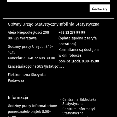
Główny Urząd Statystyczny
Infolinia Statystyczna:
Aleja Niepodległości 208
+48
22 279 99 99
00-925 Warszawa
(opłata zgodna z taryfą
operatora)
Godziny pracy Urzędu: 8.15–
Konsultanci są dostępni
16.15
w dni robocze:
Kancelaria: +48 22 608 30 00
pon
–
pt : godz. 8.00
–
15.00
kancelariaogolnaGUS@stat.gov.pl
Elektroniczna Skrzynka
Podawcza
Informacja
Centralna Biblioteka
Statystyczna
Godziny pracy Informatorium:
Centrum Informatyki
poniedziałek-piątek 8.00
–
Statystycznej