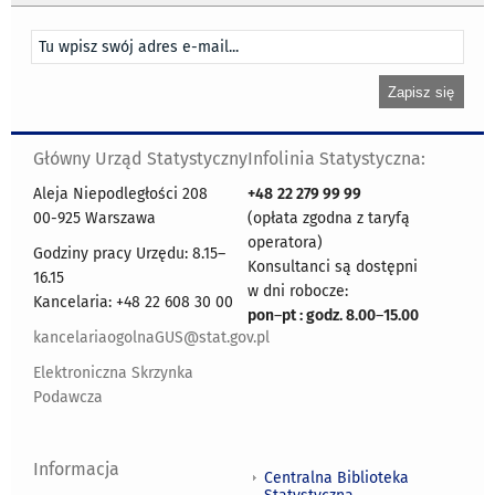
Główny Urząd Statystyczny
Infolinia Statystyczna:
Aleja Niepodległości 208
+48
22 279 99 99
00-925 Warszawa
(opłata zgodna z taryfą
operatora)
Godziny pracy Urzędu: 8.15–
Konsultanci są dostępni
16.15
w dni robocze:
Kancelaria: +48 22 608 30 00
pon
–
pt : godz. 8.00
–
15.00
kancelariaogolnaGUS@stat.gov.pl
Elektroniczna Skrzynka
Podawcza
Informacja
Centralna Biblioteka