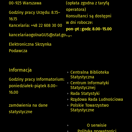
00-925 Warszawa
(opłata zgodna z taryfą
operatora)
Godziny pracy Urzędu: 8.15–
Konsultanci są dostępni
16.15
w dni robocze:
Kancelaria: +48 22 608 30 00
pon
–
pt : godz. 8.00
–
15.00
kancelariaogolnaGUS@stat.gov.pl
Elektroniczna Skrzynka
Podawcza
Informacja
Centralna Biblioteka
Statystyczna
Godziny pracy Informatorium:
Centrum Informatyki
poniedziałek-piątek 8.00
–
Statystycznej
16.00
Rada Statystyki
Rządowa Rada Ludnościowa
zamówienia na dane
Polskie Towarzystwo
Statystyczne
statystyczne
O serwisie
Polityka prywatności