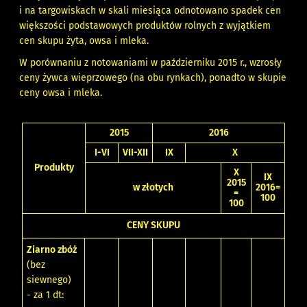
i na targowiskach w skali miesiąca odnotowano spadek cen
większości podstawowych produktów rolnych z wyjątkiem
cen skupu żyta, owsa i mleka.
W porównaniu z notowaniami w październiku 2015 r., wzrosły
ceny żywca wieprzowego (na obu rynkach), ponadto w skupie
ceny owsa i mleka.
2015
2016
I-VI
VII-XII
IX
X
Produkty
X
IX
2015
w złotych
2016=
=
100
100
CENY SKUPU
Ziarno zbóż
(bez
siewnego)
- za 1 dt: