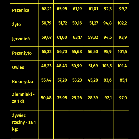
68,21
65,95
61,19
61,01
92,3
99,7
Pszenica
50,79
51,72
50,16
51,27
94,8
102,2
Żyto
59,07
61,60
63,17
59,32
94,5
93,9
Jęczmień
55,32
56,70
55,68
56,50
95,9
101,5
Pszenżyto
48,23
48,43
50,99
51,69
103,5
101,4
Owies
55,44
57,20
53,23
45,28
83,6
85,1
Kukurydza
Ziemniaki -
50,48
35,95
29,26
28,39
92,1
97,0
za 1 dt
Żywiec
rzeźny - za 1
kg: