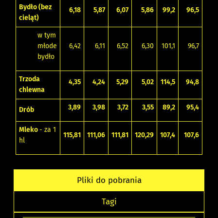
Bydło (bez
6,18
5,87
6,07
5,86
99,2
96,5
cieląt)
w tym
młode
6,42
6,11
6,52
6,30
101,1
96,7
bydło
Trzoda
4,35
4,24
5,29
5,02
114,5
94,8
chlewna
3,89
3,98
3,72
3,55
89,2
95,4
Drób
Mleko
- za 1
115,81
111,06
111,81
120,29
107,4
107,6
hl
Pliki do pobrania
Tagi