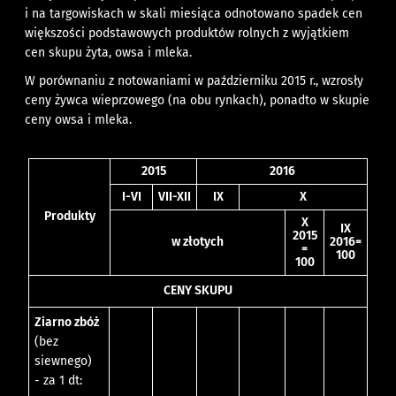
i na targowiskach w skali miesiąca odnotowano spadek cen
większości podstawowych produktów rolnych z wyjątkiem
cen skupu żyta, owsa i mleka.
W porównaniu z notowaniami w październiku 2015 r., wzrosły
ceny żywca wieprzowego (na obu rynkach), ponadto w skupie
ceny owsa i mleka.
2015
2016
I-VI
VII-XII
IX
X
Produkty
X
IX
2015
w złotych
2016=
=
100
100
CENY SKUPU
Ziarno zbóż
(bez
siewnego)
- za 1 dt: