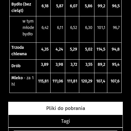
Bydło (bez
6,18
5,87
6,07
5,86
99,2
96,5
cieląt)
w tym
młode
6,42
6,11
6,52
6,30
101,1
96,7
bydło
Trzoda
4,35
4,24
5,29
5,02
114,5
94,8
chlewna
3,89
3,98
3,72
3,55
89,2
95,4
Drób
Mleko
- za 1
115,81
111,06
111,81
120,29
107,4
107,6
hl
Pliki do pobrania
Tagi