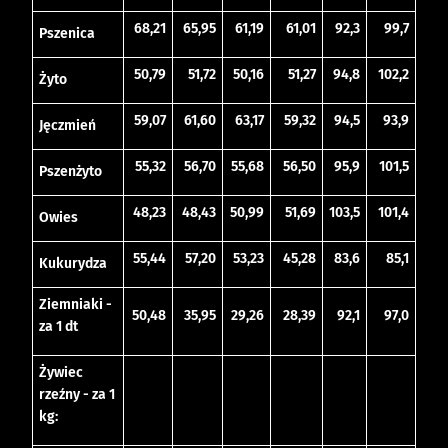
68,21
65,95
61,19
61,01
92,3
99,7
Pszenica
50,79
51,72
50,16
51,27
94,8
102,2
Żyto
59,07
61,60
63,17
59,32
94,5
93,9
Jęczmień
55,32
56,70
55,68
56,50
95,9
101,5
Pszenżyto
48,23
48,43
50,99
51,69
103,5
101,4
Owies
55,44
57,20
53,23
45,28
83,6
85,1
Kukurydza
Ziemniaki -
50,48
35,95
29,26
28,39
92,1
97,0
za 1 dt
Żywiec
rzeźny - za 1
kg: