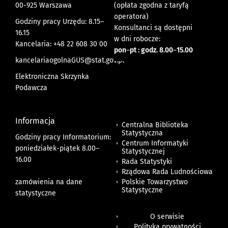
00-925 Warszawa
(opłata zgodna z taryfą
operatora)
Godziny pracy Urzędu: 8.15–
Konsultanci są dostępni
16.15
w dni robocze:
Kancelaria: +48 22 608 30 00
pon
–
pt : godz. 8.00
–
15.00
kancelariaogolnaGUS@stat.gov.pl
Elektroniczna Skrzynka
Podawcza
Informacja
Centralna Biblioteka
Statystyczna
Godziny pracy Informatorium:
Centrum Informatyki
poniedziałek-piątek 8.00
–
Statystycznej
16.00
Rada Statystyki
Rządowa Rada Ludnościowa
zamówienia na dane
Polskie Towarzystwo
Statystyczne
statystyczne
O serwisie
Polityka prywatności