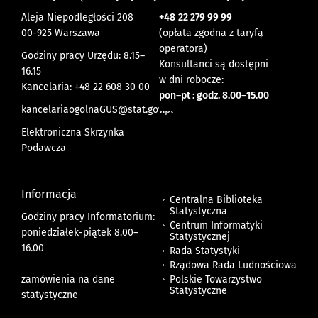
Aleja Niepodległości 208
+48
22 279 99 99
00-925 Warszawa
(opłata zgodna z taryfą
operatora)
Godziny pracy Urzędu: 8.15–
Konsultanci są dostępni
16.15
w dni robocze:
Kancelaria: +48 22 608 30 00
pon
–
pt : godz. 8.00
–
15.00
kancelariaogolnaGUS@stat.gov.pl
Elektroniczna Skrzynka
Podawcza
Informacja
Centralna Biblioteka
Statystyczna
Godziny pracy Informatorium:
Centrum Informatyki
poniedziałek-piątek 8.00
–
Statystycznej
16.00
Rada Statystyki
Rządowa Rada Ludnościowa
zamówienia na dane
Polskie Towarzystwo
Statystyczne
statystyczne