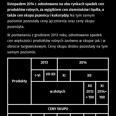
listopadem 2014 r. odnotowano na obu rynkach spadek cen
produktów rolnych, za wyjątkiem cen ziemniaków i bydła, a
także cen skupu pszenicy i kukurydzy.
Na tym samym
poziomie pozostały ceny jęczmienia oraz ceny skupu
pszenżyta.
W porównaniu z grudniem 2013 roku, odnotowano spadek
cen większości produktów rolnych zarówno w skupie jak i w
obrocie targowiskowym. Ceny skupu drobiu pozostały na tym
samym poziomie.
2013
2014
VII-XII
I-VI
XI
XII
Produkty
XII
XI
w złotych
2013
2014=
= 100
100
CENY SKUPU