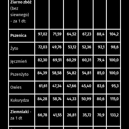
Ziarno zbóż
(bez
siewnego)
- za 1 dt:
97,02
71,59
64,52
67,23
88,4
104,2
Pszenica
72,03
49,76
53,12
52,36
92,1
98,6
Żyto
82,30
69,51
60,29
60,31
79,4
100,0
Jęczmień
84,39
58,58
54,82
54,81
85,0
100,0
Pszenżyto
61,61
47,34
47,66
45,40
83,6
95,3
Owies
84,28
58,74
44,33
50,99
80,6
115,0
Kukurydza
Ziemniaki
-
66,78
41,55
26,81
35,72
70,9
133,2
za 1 dt