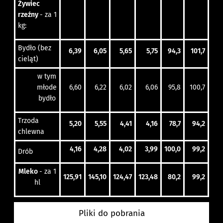
Żywiec
rzeźny
- za 1
kg:
Bydło (bez
6,39
6,05
5,65
5,75
94,3
101,7
cieląt)
w tym
młode
6,60
6,22
6,02
6,06
95,8
100,7
bydło
Trzoda
5,20
5,55
4,41
4,16
78,7
94,2
chlewna
4,16
4,28
4,02
3,99
100,0
99,2
Drób
Mleko
- za 1
125,91
145,10
124,47
123,48
80,2
99,2
hl
Pliki do pobrania