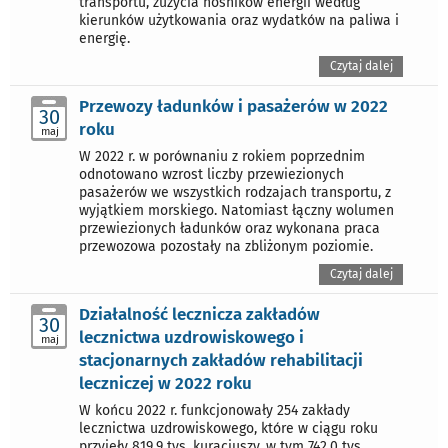
transportu, zużycia nośników energii według
kierunków użytkowania oraz wydatków na paliwa i
energię.
Czytaj dalej
Przewozy ładunków i pasażerów w 2022
30
roku
maj
W 2022 r. w porównaniu z rokiem poprzednim
odnotowano wzrost liczby przewiezionych
pasażerów we wszystkich rodzajach transportu, z
wyjątkiem morskiego. Natomiast łączny wolumen
przewiezionych ładunków oraz wykonana praca
przewozowa pozostały na zbliżonym poziomie.
Czytaj dalej
Działalność lecznicza zakładów
30
lecznictwa uzdrowiskowego i
maj
stacjonarnych zakładów rehabilitacji
leczniczej w 2022 roku
W końcu 2022 r. funkcjonowały 254 zakłady
lecznictwa uzdrowiskowego, które w ciągu roku
przyjęły 819,9 tys. kuracjuszy, w tym 742,0 tys.