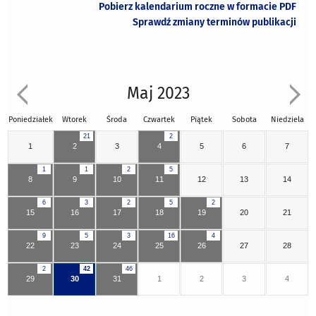
Pobierz kalendarium roczne w formacie PDF
Sprawdź zmiany terminów publikacji
Maj 2023
Poniedziałek
Wtorek
Środa
Czwartek
Piątek
Sobota
Niedziela
21
2
1
2
3
4
5
6
7
1
1
2
5
8
9
10
11
12
13
14
6
3
2
5
2
15
16
17
18
19
20
21
9
5
3
16
4
22
23
24
25
26
27
28
2
42
46
29
30
31
1
2
3
4