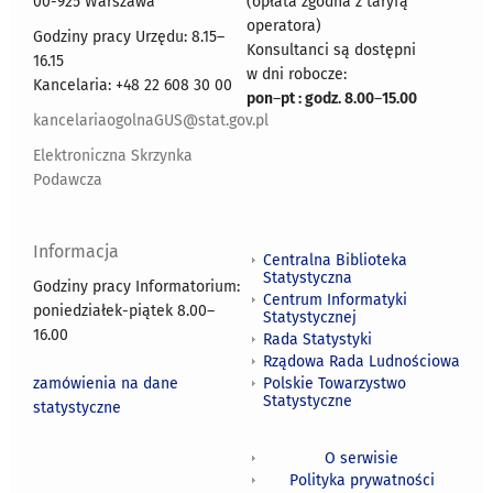
00-925 Warszawa
(opłata zgodna z taryfą
operatora)
Godziny pracy Urzędu: 8.15–
Konsultanci są dostępni
16.15
w dni robocze:
Kancelaria: +48 22 608 30 00
pon
–
pt : godz. 8.00
–
15.00
kancelariaogolnaGUS@stat.gov.pl
Elektroniczna Skrzynka
Podawcza
Informacja
Centralna Biblioteka
Statystyczna
Godziny pracy Informatorium:
Centrum Informatyki
poniedziałek-piątek 8.00
–
Statystycznej
16.00
Rada Statystyki
Rządowa Rada Ludnościowa
zamówienia na dane
Polskie Towarzystwo
Statystyczne
statystyczne
O serwisie
Polityka prywatności