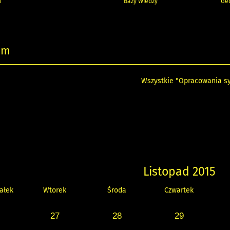
h
Bazy Wiedzy
Geo
um
Wszystkie "Opracowania sy
Listopad 2015
ałek
Wtorek
Środa
Czwartek
27
28
29