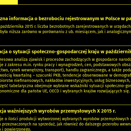
zna informacja o bezrobociu rejestrowanym w Polsce w pa
października 2015 r. liczba bezrobotnych zarejestrowanych w urzędach p
i była niższa zarówno w porównaniu z ub. miesiącem, jak i analogiczny
cja o sytuacji społeczno-gospodarczej kraju w październik
resowa analiza zjawisk i procesów zachodzących w gospodarce narodo
je z zakresu m.in. rynku pracy i wynagrodzeń, cen, podstawowych obsz
two, rynek wewnętrzny, transport), handlu zagranicznego, a także poda
iwością kwartalną – szacunki PKB, tendencje obserwowane w demograf
biorstw niefinansowych, nakładów inwestycyjnych, usług biznesowych, ł
Część tabelaryczna obejmuje wybrane wskaźniki sytuacji społeczno-go
nomiczne dla państw UE, OECD i wybranych krajów rozwijających się.
cja ważniejszych wyrobów przemysłowych X 2015 r.
je o ilości produkcji wytworzonej wybranych wyrobów przemysłowyc
 przeznaczonych na sprzedaż, jak również do dalszego przerobu wewn
 i powierzonego.