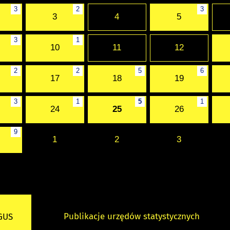
3
2
3
3
4
5
3
1
10
11
12
2
2
5
6
17
18
19
3
1
5
1
24
25
26
9
1
2
3
Publikacje urzędów statystycznych
 GUS