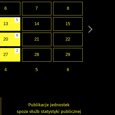
6
7
8
5
13
14
15
8
20
21
22
2
27
28
29
4
5
6
Publikacje jednostek
spoza służb statystyki publicznej