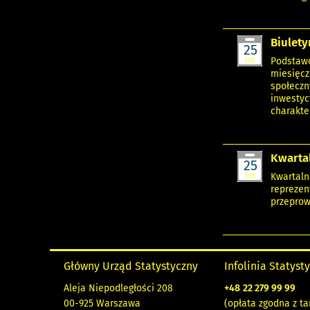
Biulety
25
list
Podstawo
miesięcz
społeczn
inwestyc
charakte
Kwartal
25
list
Kwartaln
reprezen
przeprowa
Główny Urząd Statystyczny
Infolinia Statyst
Aleja Niepodległości 208
+48
22 279 99 99
00-925 Warszawa
(opłata zgodna z ta