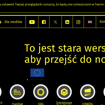
any ustawień Twojej przeglądarki oznacza, że będą one umieszczane w Twoi
Kon
Dla mediów
To jest stara wers
aby przejść do n
ch
Dziedzinowe
TranStat
SDG
STRATEG