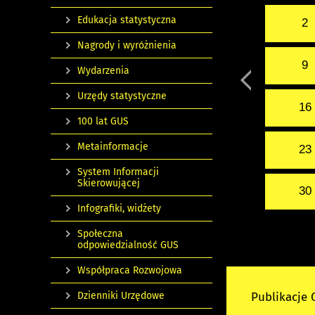
Edukacja statystyczna
2
Nagrody i wyróżnienia
9
Wydarzenia
Urzędy statystyczne
16
100 lat GUS
Metainformacje
23
System Informacji
Skierowującej
30
Infografiki, widżety
Społeczna
odpowiedzialność GUS
Współpraca Rozwojowa
Publikacje
Dzienniki Urzędowe