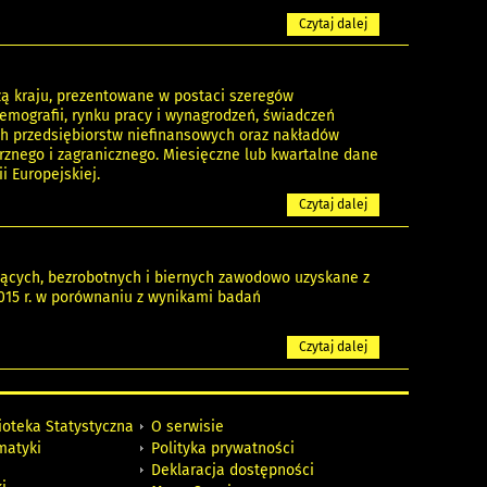
Czytaj dalej
ą kraju, prezentowane w postaci szeregów
emografii, rynku pracy i wynagrodzeń, świadczeń
ch przedsiębiorstw niefinansowych oraz nakładów
rznego i zagranicznego. Miesięczne lub kwartalne dane
 Europejskiej.
Czytaj dalej
jących, bezrobotnych i biernych zawodowo uzyskane z
015 r. w porównaniu z wynikami badań
Czytaj dalej
ioteka Statystyczna
O serwisie
matyki
Polityka prywatności
Deklaracja dostępności