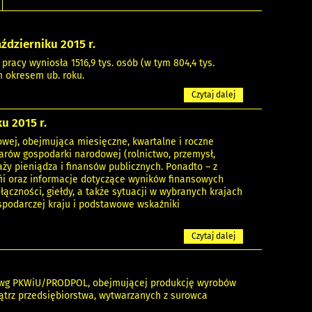
ździerniku 2015 r.
racy wyniosła 1516,9 tys. osób (w tym 804,4 tys.
m okresem ub. roku.
Czytaj dalej
u 2015 r.
wej, obejmująca miesięczne, kwartalne i roczne
arów gospodarki narodowej (rolnictwo, przemysł,
ży pieniądza i finansów publicznych. Ponadto – z
ii oraz informacje dotyczące wyników finansowych
ączności, giełdy, a także sytuacji w wybranych krajach
spodarczej kraju i podstawowe wskaźniki
Czytaj dalej
h wg PKWiU/PRODPOL, obejmującej produkcję wyrobów
ątrz przedsiębiorstwa, wytwarzanych z surowca