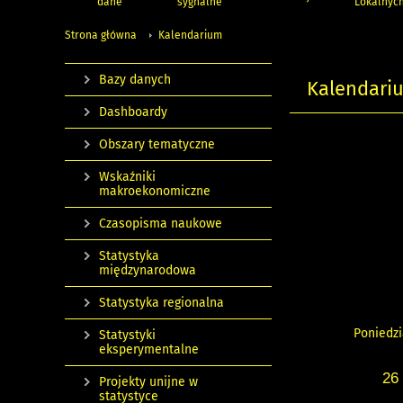
dane
sygnalne
Lokalnyc
Strona główna
Kalendarium
Bazy danych
Kalendari
Dashboardy
Obszary tematyczne
Wskaźniki
makroekonomiczne
Czasopisma naukowe
Statystyka
międzynarodowa
Statystyka regionalna
Poniedzi
Statystyki
eksperymentalne
26
Projekty unijne w
statystyce