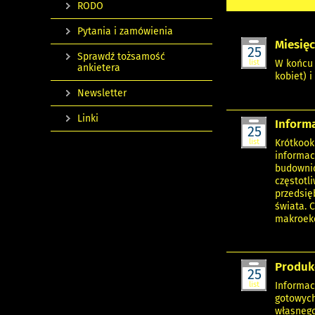
RODO
Pytania i zamówienia
Miesięc
25
Sprawdź tożsamość
list
W końcu 
ankietera
kobiet) 
Newsletter
Linki
Informa
25
list
Krótkook
informac
budownic
częstotl
przedsię
świata. 
makroeko
Produk
25
list
Informac
gotowych
własnego