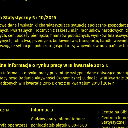
n Statystyczny Nr 10/2015
we dane i wskaźniki charakteryzujące sytuację społeczno-gospodarcz
nych, kwartalnych i rocznych z zakresu m.in. rachunków narodowych, d
ych, cen, podaży pieniądza, finansów publicznych, wyników finansowy
yjnych, rolnictwa, przemysłu, budownictwa, transportu, handlu wewnęt
ryzujące sytuację społeczno-gospodarczą województw oraz państw Unii
na informacja o rynku pracy w III kwartale 2015 r.
a informacja o rynku pracy prezentuje wstępne dane dotyczące pracu
tacyjnego Badania Aktywności Ekonomicznej Ludności w III kwartale 2
dzonych w II kwartale 2015 r. oraz z III kwartałem 2013 i 2014 r.
yczna:
Informacja
Centralna Bibl
Centrum Infor
Godziny pracy Informatorium:
Statystycznej
ryfą operatora)
poniedziałek-piątek 8.00
–
16.00