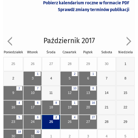
Pobierz kalendarium roczne w formacie PDF
Sprawdź zmiany terminów publikacji
Październik 2017
Poniedziałek
Wtorek
Środa
Czwartek
Piątek
Sobota
Niedziela
25
26
27
28
29
30
1
1
2
1
2
3
4
5
6
7
8
2
7
10
6
9
10
11
12
13
14
15
4
6
8
1
16
16
17
18
19
20
21
22
5
6
2
4
27
23
24
25
26
27
28
29
18
32
30
31
1
2
3
4
5