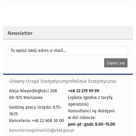
Newsletter
Główny Urząd Statystyczny
Infolinia Statystyczna:
Aleja Niepodległości 208
+48
22 279 99 99
00-925 Warszawa
(opłata zgodna z taryfą
operatora)
Godziny pracy Urzędu: 8.15–
Konsultanci są dostępni
16.15
w dni robocze:
Kancelaria: +48 22 608 30 00
pon
–
pt : godz. 8.00
–
15.00
kancelariaogolnaGUS@stat.gov.pl