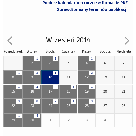
Pobierz kalendarium roczne w formacie PDF
Sprawdź zmiany terminów publikacji
Wrzesień 2014
Poniedziałek
Wtorek
Środa
Czwartek
Piątek
Sobota
Niedziela
1
1
1
1
2
3
4
5
6
7
1
2
1
2
8
9
10
11
12
13
14
4
4
3
1
4
15
16
17
18
19
20
21
3
8
2
1
3
22
23
24
25
26
27
28
1
4
29
30
1
2
3
4
5