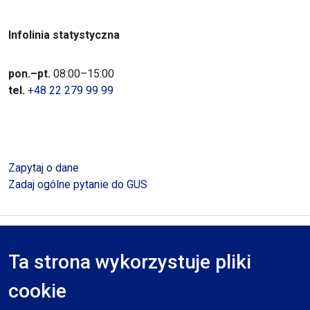
Infolinia statystyczna
pon.–pt.
08:00–15:00
tel.
+48 22 279 99 99
Zapytaj o dane
Zadaj ogólne pytanie do GUS
Polityka prywatności
Deklaracja dostępności
Mapa serwisu
Ta strona wykorzystuje pliki
RODO
cookie