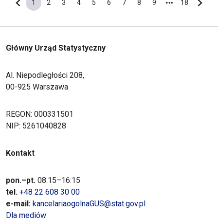
1
2
3
4
5
6
7
8
9
18
Poprzednia strona
Bieżąca strona
Strona
Strona
Strona
Strona
Strona
Strona
Strona
Strona
Ostatnia s
Nastę
Główny Urząd Statystyczny
Al. Niepodległości 208,
00-925 Warszawa
REGON: 000331501
NIP: 5261040828
Kontakt
pon.–pt.
08:15–16:15
tel.
+48 22 608 30 00
e-mail:
kancelariaogolnaGUS@stat.gov.pl
Dla mediów