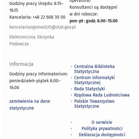
operatora)
Godziny pracy Urzędu: 8.15–
Konsultanci są dostępni
16.15
w dni robocze:
Kancelaria: +48 22 608 30 00
pon
–
pt : godz. 8.00
–
15.00
kancelariaogolnaGUS@stat.gov.pl
Elektroniczna Skrzynka
Podawcza
Informacja
Centralna Biblioteka
Statystyczna
Godziny pracy Informatorium:
Centrum Informatyki
poniedziałek-piątek 8.00
–
Statystycznej
16.00
Rada Statystyki
Rządowa Rada Ludnościowa
zamówienia na dane
Polskie Towarzystwo
Statystyczne
statystyczne
O serwisie
Polityka prywatności
Deklaracja dostępności