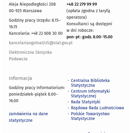
Aleja Niepodległości 208
+48
22 279 99 99
00-925 Warszawa
(opłata zgodna z taryfą
operatora)
Godziny pracy Urzędu: 8.15–
Konsultanci są dostępni
16.15
w dni robocze:
Kancelaria: +48 22 608 30 00
pon
–
pt : godz. 8.00
–
15.00
kancelariaogolnaGUS@stat.gov.pl
Elektroniczna Skrzynka
Podawcza
Informacja
Centralna Biblioteka
Statystyczna
Godziny pracy Informatorium:
Centrum Informatyki
poniedziałek-piątek 8.00
–
Statystycznej
16.00
Rada Statystyki
Rządowa Rada Ludnościowa
zamówienia na dane
Polskie Towarzystwo
Statystyczne
statystyczne