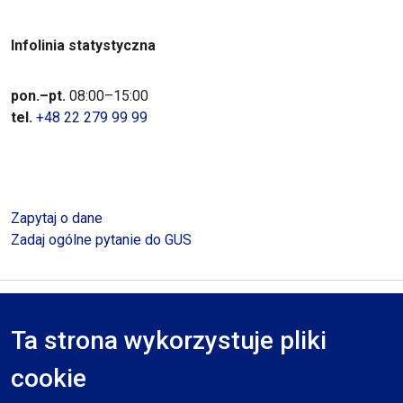
Infolinia statystyczna
pon.–pt.
08:00–15:00
tel.
+48 22 279 99 99
Zapytaj o dane
Zadaj ogólne pytanie do GUS
Polityka prywatności
Deklaracja dostępności
Mapa serwisu
Ta strona wykorzystuje pliki
RODO
cookie