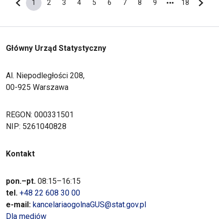
1
2
3
4
5
6
7
8
9
18
Poprzednia strona
Bieżąca strona
Strona
Strona
Strona
Strona
Strona
Strona
Strona
Strona
Ostatnia s
Nastę
Główny Urząd Statystyczny
Al. Niepodległości 208,
00-925 Warszawa
REGON: 000331501
NIP: 5261040828
Kontakt
pon.–pt.
08:15–16:15
tel.
+48 22 608 30 00
e-mail:
kancelariaogolnaGUS@stat.gov.pl
Dla mediów