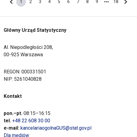
1
2
3
4
5
6
7
8
9
18
Poprzednia strona
Bieżąca strona
Strona
Strona
Strona
Strona
Strona
Strona
Strona
Strona
Ostatnia s
Nastę
Główny Urząd Statystyczny
Al. Niepodległości 208,
00-925 Warszawa
REGON: 000331501
NIP: 5261040828
Kontakt
pon.–pt.
08:15–16:15
tel.
+48 22 608 30 00
e-mail:
kancelariaogolnaGUS@stat.gov.pl
Dla mediów