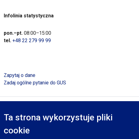
Infolinia statystyczna
pon.–pt.
08:00–15:00
tel.
+48 22 279 99 99
Zapytaj o dane
Zadaj ogólne pytanie do GUS
Polityka prywatności
Deklaracja dostępności
Mapa serwisu
Ta strona wykorzystuje pliki
RODO
cookie