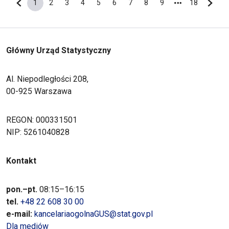
1
2
3
4
5
6
7
8
9
18
Poprzednia strona
Bieżąca strona
Strona
Strona
Strona
Strona
Strona
Strona
Strona
Strona
Ostatnia s
Nastę
Główny Urząd Statystyczny
Al. Niepodległości 208,
00-925 Warszawa
REGON: 000331501
NIP: 5261040828
Kontakt
pon.–pt.
08:15–16:15
tel.
+48 22 608 30 00
e-mail:
kancelariaogolnaGUS@stat.gov.pl
Dla mediów