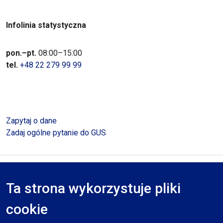
Infolinia statystyczna
pon.–pt.
08:00–15:00
tel.
+48 22 279 99 99
Zapytaj o dane
Zadaj ogólne pytanie do GUS
Polityka prywatności
Deklaracja dostępności
Mapa serwisu
Ta strona wykorzystuje pliki
RODO
cookie