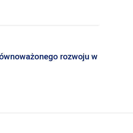
 zrównoważonego rozwoju w
trona
pna strona