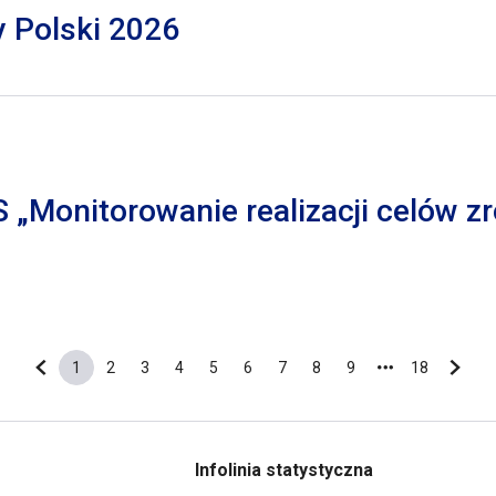
y Polski 2026
S „Monitorowanie realizacji celów
1
2
3
4
5
6
7
8
9
18
Poprzednia strona
Bieżąca strona
Strona
Strona
Strona
Strona
Strona
Strona
Strona
Strona
Ostatnia s
Nastę
Infolinia statystyczna