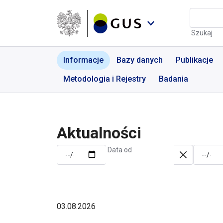
Przejdź do menu nawigacyjnego
Przejdź do wyszukiwarki
Przejdź do treści
Przejdź do stopki
Aktualności | GUS - Port
Szukaj
Informacje
Bazy danych
Publikacje
Metodologia i Rejestry
Badania
Aktualności
Data od
03.08.2026