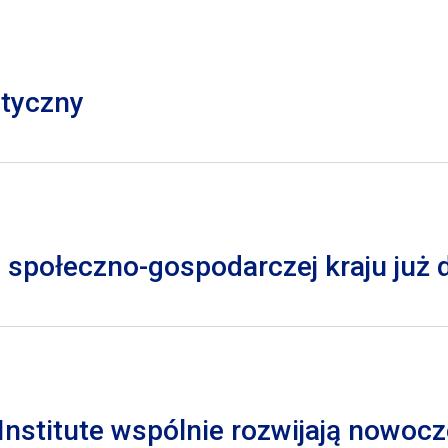
styczny
 społeczno-gospodarczej kraju już
nstitute wspólnie rozwijają nowocz