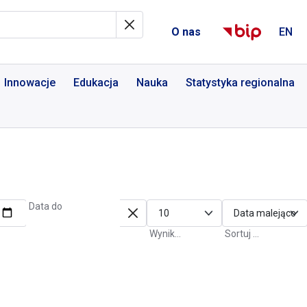
al Informacyjny
O nas
EN
Innowacje
Edukacja
Nauka
Statystyka regionalna
Data do
Wyniki na stronę
Sortuj po