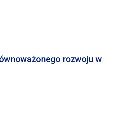
 zrównoważonego rozwoju w
trona
pna strona