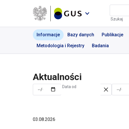
Przejdź do menu nawigacyjnego
Przejdź do wyszukiwarki
Przejdź do treści
Przejdź do stopki
Aktualności | GUS - Port
Szukaj
Informacje
Bazy danych
Publikacje
Metodologia i Rejestry
Badania
Aktualności
Data od
03.08.2026