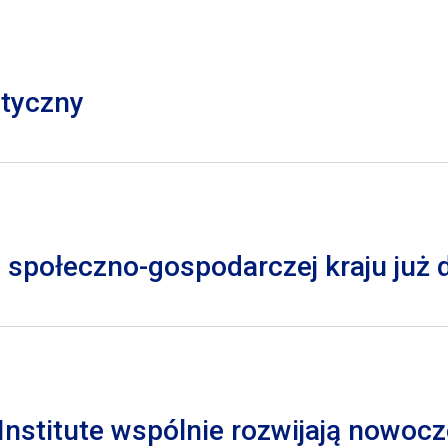
styczny
 społeczno-gospodarczej kraju już
nstitute wspólnie rozwijają nowocz