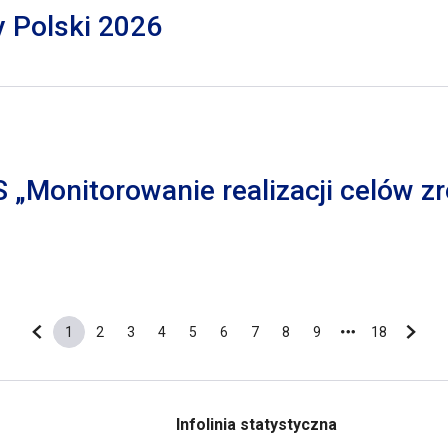
y Polski 2026
S „Monitorowanie realizacji celów
1
2
3
4
5
6
7
8
9
18
Poprzednia strona
Bieżąca strona
Strona
Strona
Strona
Strona
Strona
Strona
Strona
Strona
Ostatnia s
Nastę
Infolinia statystyczna