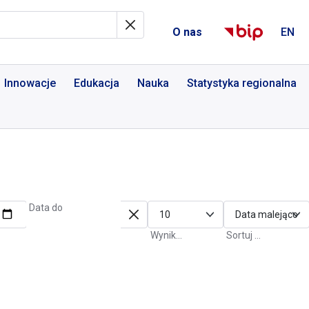
al Informacyjny
O nas
EN
Innowacje
Edukacja
Nauka
Statystyka regionalna
Data do
Wyniki na stronę
Sortuj po