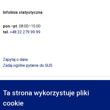
Infolinia statystyczna
pon.–pt.
08:00–15:00
tel.
+48 22 279 99 99
Zapytaj o dane
Zadaj ogólne pytanie do GUS
Polityka prywatności
Deklaracja dostępności
Mapa serwisu
Ta strona wykorzystuje pliki
RODO
cookie