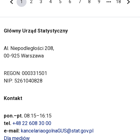
1
2
3
4
5
6
7
8
9
18
Poprzednia strona
Bieżąca strona
Strona
Strona
Strona
Strona
Strona
Strona
Strona
Strona
Ostatnia s
Nastę
Główny Urząd Statystyczny
Al. Niepodległości 208,
00-925 Warszawa
REGON: 000331501
NIP: 5261040828
Kontakt
pon.–pt.
08:15–16:15
tel.
+48 22 608 30 00
e-mail:
kancelariaogolnaGUS@stat.gov.pl
Dla mediów