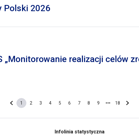
y Polski 2026
S „Monitorowanie realizacji celów
1
2
3
4
5
6
7
8
9
18
Poprzednia strona
Bieżąca strona
Strona
Strona
Strona
Strona
Strona
Strona
Strona
Strona
Ostatnia s
Nastę
Infolinia statystyczna