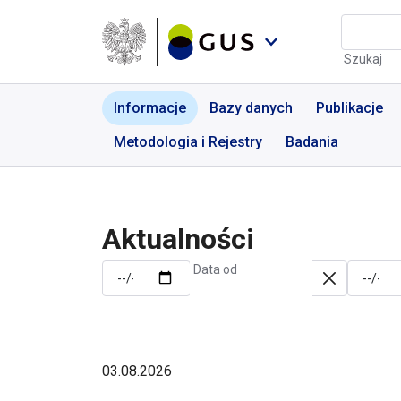
Przejdź do menu nawigacyjnego
Przejdź do wyszukiwarki
Przejdź do treści
Przejdź do stopki
Aktualności | GUS - Port
Szukaj
Informacje
Bazy danych
Publikacje
Metodologia i Rejestry
Badania
Aktualności
Data od
03.08.2026