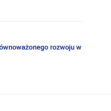
 zrównoważonego rozwoju w
trona
pna strona