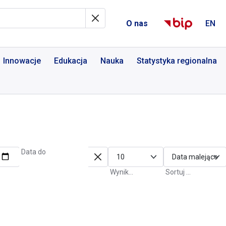
al Informacyjny
O nas
EN
Innowacje
Edukacja
Nauka
Statystyka regionalna
Data do
Wyniki na stronę
Sortuj po