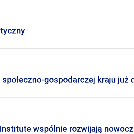
styczny
 społeczno-gospodarczej kraju już
nstitute wspólnie rozwijają nowocz