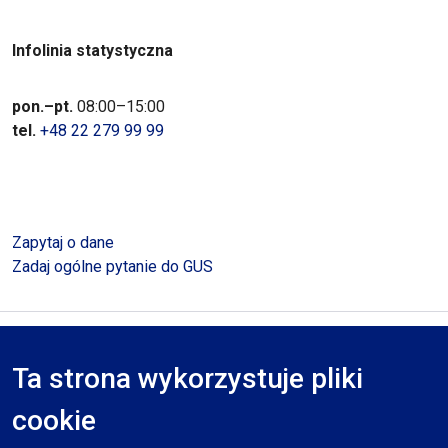
Infolinia statystyczna
pon.–pt.
08:00–15:00
tel.
+48 22 279 99 99
Zapytaj o dane
Zadaj ogólne pytanie do GUS
Polityka prywatności
Deklaracja dostępności
Mapa serwisu
Ta strona wykorzystuje pliki
RODO
cookie