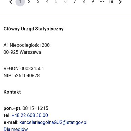
1
2
3
4
5
6
7
8
9
18
Poprzednia strona
Bieżąca strona
Strona
Strona
Strona
Strona
Strona
Strona
Strona
Strona
Ostatnia s
Nastę
Główny Urząd Statystyczny
Al. Niepodległości 208,
00-925 Warszawa
REGON: 000331501
NIP: 5261040828
Kontakt
pon.–pt.
08:15–16:15
tel.
+48 22 608 30 00
e-mail:
kancelariaogolnaGUS@stat.gov.pl
Dla mediów