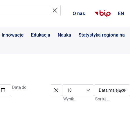
al Informacyjny
O nas
EN
Innowacje
Edukacja
Nauka
Statystyka regionalna
Data do
Wyniki na stronę
Sortuj po