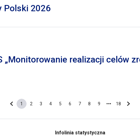
y Polski 2026
S „Monitorowanie realizacji celów
1
2
3
4
5
6
7
8
9
18
Poprzednia strona
Bieżąca strona
Strona
Strona
Strona
Strona
Strona
Strona
Strona
Strona
Ostatnia s
Nastę
Infolinia statystyczna