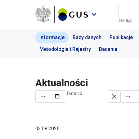
Przejdź do menu nawigacyjnego
Przejdź do wyszukiwarki
Przejdź do treści
Przejdź do stopki
Aktualności | GUS - Port
Szukaj
Informacje
Bazy danych
Publikacje
Metodologia i Rejestry
Badania
Aktualności
Data od
03.08.2026