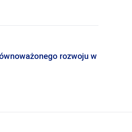
 zrównoważonego rozwoju w
trona
pna strona