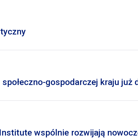
styczny
 społeczno-gospodarczej kraju już
nstitute wspólnie rozwijają nowocz