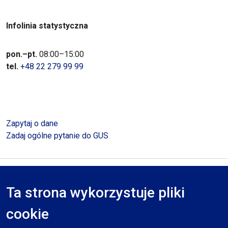
Infolinia statystyczna
pon.–pt.
08:00–15:00
tel.
+48 22 279 99 99
Zapytaj o dane
Zadaj ogólne pytanie do GUS
Polityka prywatności
Deklaracja dostępności
Mapa serwisu
Ta strona wykorzystuje pliki
RODO
cookie