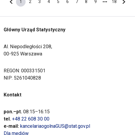
1
2
3
4
5
6
7
8
9
18
Poprzednia strona
Bieżąca strona
Strona
Strona
Strona
Strona
Strona
Strona
Strona
Strona
Ostatnia s
Nastę
Główny Urząd Statystyczny
Al. Niepodległości 208,
00-925 Warszawa
REGON: 000331501
NIP: 5261040828
Kontakt
pon.–pt.
08:15–16:15
tel.
+48 22 608 30 00
e-mail:
kancelariaogolnaGUS@stat.gov.pl
Dla mediów