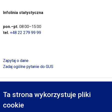
Infolinia statystyczna
pon.–pt.
08:00–15:00
tel.
+48 22 279 99 99
Zapytaj o dane
Zadaj ogólne pytanie do GUS
Polityka prywatności
Deklaracja dostępności
Mapa serwisu
Ta strona wykorzystuje pliki
RODO
cookie