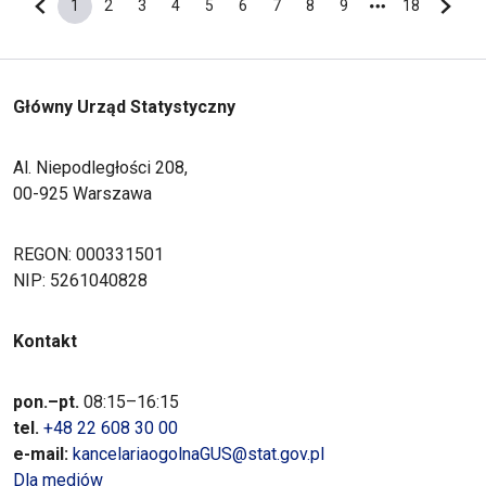
1
2
3
4
5
6
7
8
9
18
Poprzednia strona
Bieżąca strona
Strona
Strona
Strona
Strona
Strona
Strona
Strona
Strona
Ostatnia s
Nastę
Główny Urząd Statystyczny
Al. Niepodległości 208,
00-925 Warszawa
REGON: 000331501
NIP: 5261040828
Kontakt
pon.–pt.
08:15–16:15
tel.
+48 22 608 30 00
e-mail:
kancelariaogolnaGUS@stat.gov.pl
Dla mediów