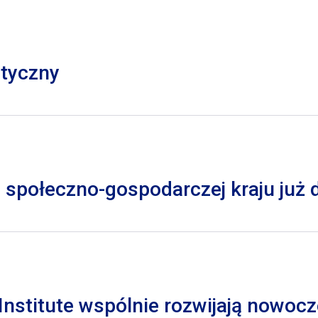
styczny
 społeczno-gospodarczej kraju już
nstitute wspólnie rozwijają nowocz