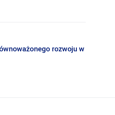
 zrównoważonego rozwoju w
trona
pna strona