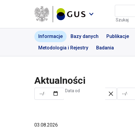
Przejdź do menu nawigacyjnego
Przejdź do wyszukiwarki
Przejdź do treści
Przejdź do stopki
Aktualności | GUS - Port
Szukaj
Informacje
Bazy danych
Publikacje
Metodologia i Rejestry
Badania
Aktualności
Data od
03.08.2026