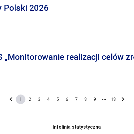
y Polski 2026
S „Monitorowanie realizacji celów
1
2
3
4
5
6
7
8
9
18
Poprzednia strona
Bieżąca strona
Strona
Strona
Strona
Strona
Strona
Strona
Strona
Strona
Ostatnia s
Nastę
Infolinia statystyczna