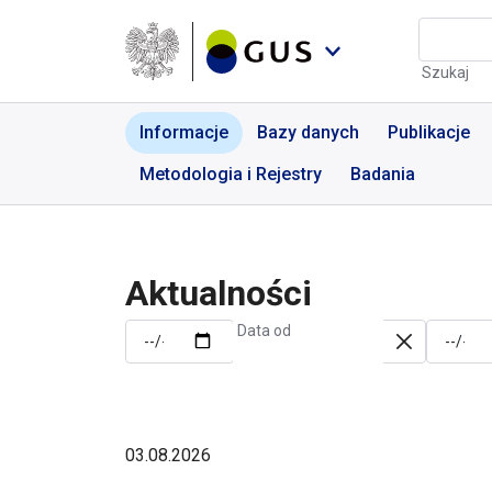
Przejdź do menu nawigacyjnego
Przejdź do wyszukiwarki
Przejdź do treści
Przejdź do stopki
Aktualności | GUS - Port
Szukaj
Informacje
Bazy danych
Publikacje
Metodologia i Rejestry
Badania
Aktualności
Data od
03.08.2026