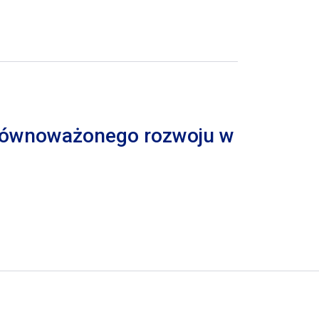
 zrównoważonego rozwoju w
trona
pna strona