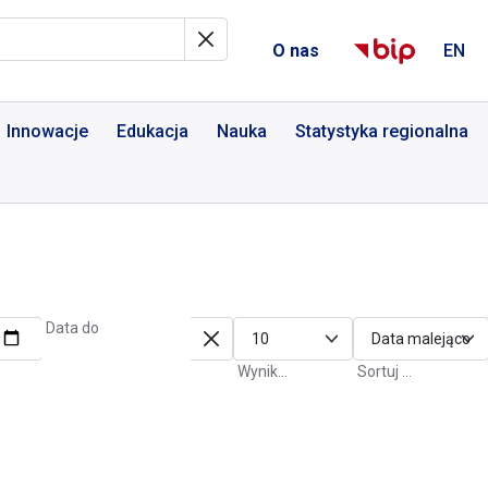
al Informacyjny
O nas
EN
Innowacje
Edukacja
Nauka
Statystyka regionalna
Data do
Wyniki na stronę
Sortuj po