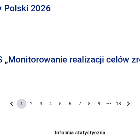
y Polski 2026
S „Monitorowanie realizacji celów
1
2
3
4
5
6
7
8
9
18
Poprzednia strona
Bieżąca strona
Strona
Strona
Strona
Strona
Strona
Strona
Strona
Strona
Ostatnia s
Nastę
Infolinia statystyczna