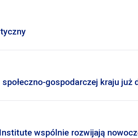
styczny
 społeczno-gospodarczej kraju już
nstitute wspólnie rozwijają nowocz