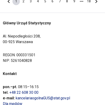
1
2
3
4
5
6
7
8
9
18
Poprzednia strona
Bieżąca strona
Strona
Strona
Strona
Strona
Strona
Strona
Strona
Strona
Ostatnia s
Nastę
Główny Urząd Statystyczny
Al. Niepodległości 208,
00-925 Warszawa
REGON: 000331501
NIP: 5261040828
Kontakt
pon.–pt.
08:15–16:15
tel.
+48 22 608 30 00
e-mail:
kancelariaogolnaGUS@stat.gov.pl
Dla mediów