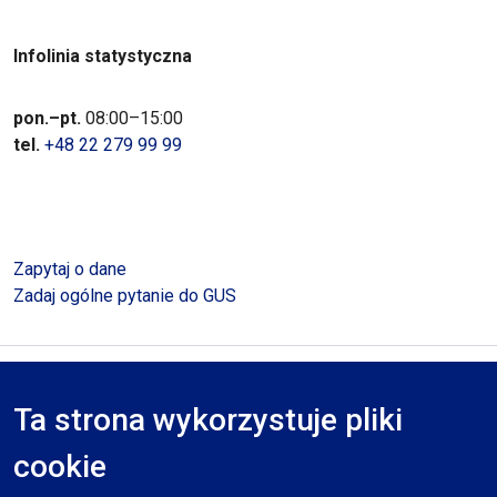
Infolinia statystyczna
pon.–pt.
08:00–15:00
tel.
+48 22 279 99 99
Zapytaj o dane
Zadaj ogólne pytanie do GUS
Polityka prywatności
Deklaracja dostępności
Mapa serwisu
Ta strona wykorzystuje pliki
RODO
cookie