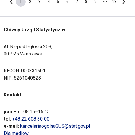
1
2
3
4
5
6
7
8
9
18
Poprzednia strona
Bieżąca strona
Strona
Strona
Strona
Strona
Strona
Strona
Strona
Strona
Ostatnia s
Nastę
Główny Urząd Statystyczny
Al. Niepodległości 208,
00-925 Warszawa
REGON: 000331501
NIP: 5261040828
Kontakt
pon.–pt.
08:15–16:15
tel.
+48 22 608 30 00
e-mail:
kancelariaogolnaGUS@stat.gov.pl
Dla mediów