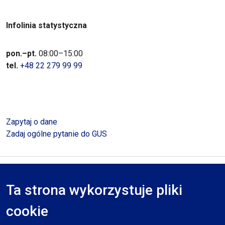
Infolinia statystyczna
pon.–pt.
08:00–15:00
tel.
+48 22 279 99 99
Zapytaj o dane
Zadaj ogólne pytanie do GUS
Polityka prywatności
Deklaracja dostępności
Mapa serwisu
Ta strona wykorzystuje pliki
RODO
cookie