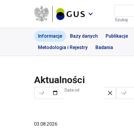
Przejdź do menu nawigacyjnego
Przejdź do wyszukiwarki
Przejdź do treści
Przejdź do stopki
Aktualności | GUS - Port
Szukaj
Informacje
Bazy danych
Publikacje
Metodologia i Rejestry
Badania
Aktualności
Data od
03.08.2026