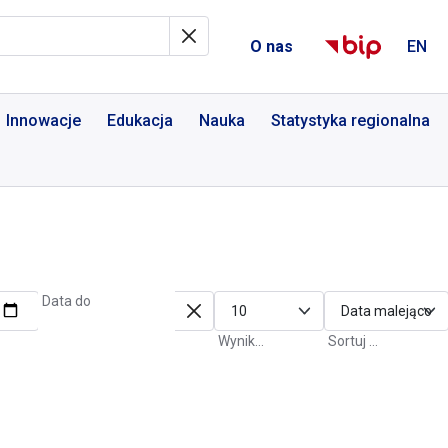
al Informacyjny
O nas
EN
Innowacje
Edukacja
Nauka
Statystyka regionalna
Data do
Wyniki na stronę
Sortuj po