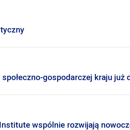
styczny
 społeczno-gospodarczej kraju już
nstitute wspólnie rozwijają nowocz