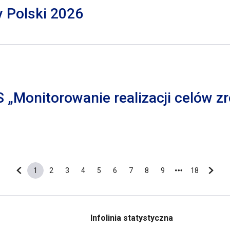
y Polski 2026
S „Monitorowanie realizacji celów
1
2
3
4
5
6
7
8
9
18
Poprzednia strona
Bieżąca strona
Strona
Strona
Strona
Strona
Strona
Strona
Strona
Strona
Ostatnia s
Nastę
Infolinia statystyczna