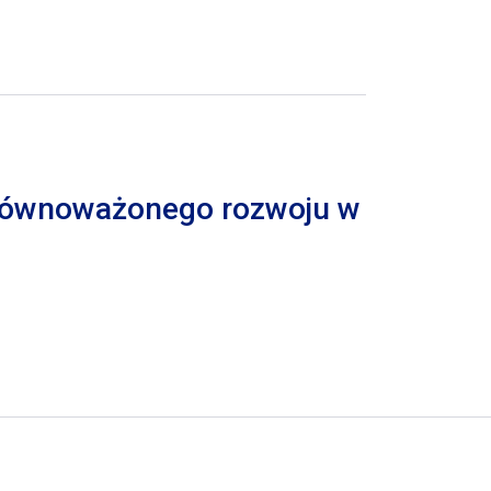
 zrównoważonego rozwoju w
trona
pna strona