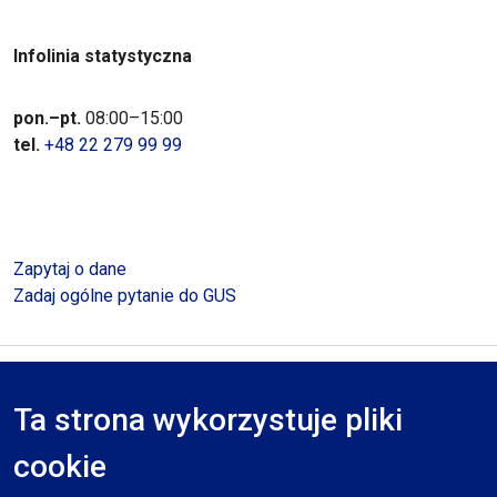
Infolinia statystyczna
pon.–pt.
08:00–15:00
tel.
+48 22 279 99 99
Zapytaj o dane
Zadaj ogólne pytanie do GUS
Polityka prywatności
Deklaracja dostępności
Mapa serwisu
Ta strona wykorzystuje pliki
RODO
cookie