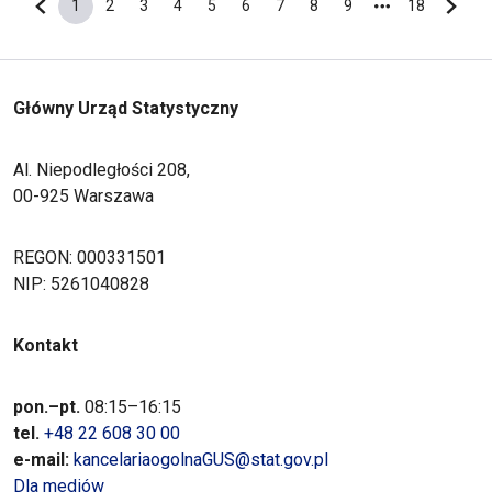
1
2
3
4
5
6
7
8
9
18
Poprzednia strona
Bieżąca strona
Strona
Strona
Strona
Strona
Strona
Strona
Strona
Strona
Ostatnia s
Nastę
Główny Urząd Statystyczny
Al. Niepodległości 208,
00-925 Warszawa
REGON: 000331501
NIP: 5261040828
Kontakt
pon.–pt.
08:15–16:15
tel.
+48 22 608 30 00
e-mail:
kancelariaogolnaGUS@stat.gov.pl
Dla mediów