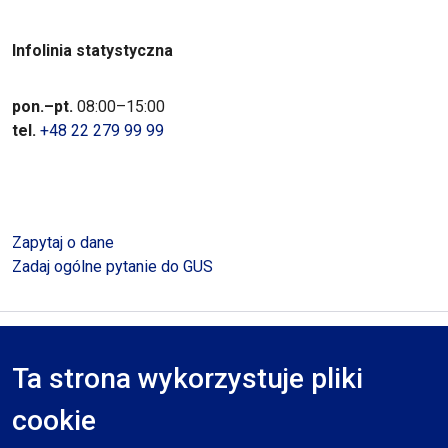
Infolinia statystyczna
pon.–pt.
08:00–15:00
tel.
+48 22 279 99 99
Zapytaj o dane
Zadaj ogólne pytanie do GUS
Polityka prywatności
Deklaracja dostępności
Mapa serwisu
Ta strona wykorzystuje pliki
RODO
cookie