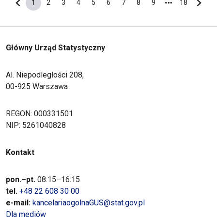
1
2
3
4
5
6
7
8
9
18
Poprzednia strona
Bieżąca strona
Strona
Strona
Strona
Strona
Strona
Strona
Strona
Strona
Ostatnia s
Nastę
Główny Urząd Statystyczny
Al. Niepodległości 208,
00-925 Warszawa
REGON: 000331501
NIP: 5261040828
Kontakt
pon.–pt.
08:15–16:15
tel.
+48 22 608 30 00
e-mail:
kancelariaogolnaGUS@stat.gov.pl
Dla mediów