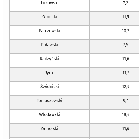
Łukowski
7,2
Opolski
11,5
Parczewski
10,2
Puławski
7,5
Radzyński
11,6
Rycki
11,7
Świdnicki
12,9
Tomaszowski
9,4
Włodawski
18,4
Zamojski
11,6