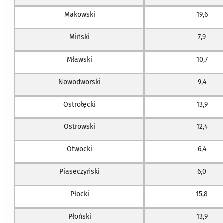
Makowski
19,6
Miński
7,9
Mławski
10,7
Nowodworski
9,4
Ostrołęcki
13,9
Ostrowski
12,4
Otwocki
6,4
Piaseczyński
6,0
Płocki
15,8
Płoński
13,9