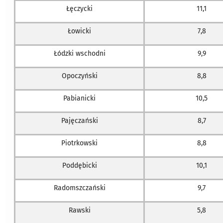
Łęczycki
11,1
Łowicki
7,8
Łódzki wschodni
9,9
Opoczyński
8,8
Pabianicki
10,5
Pajęczański
8,7
Piotrkowski
8,8
Poddębicki
10,1
Radomszczański
9,7
Rawski
5,8