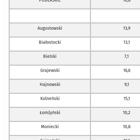
PODLASKIE
10,8
Augustowski
13,9
Białostocki
13,1
Bielski
7,1
Grajewski
16,6
Hajnowski
9,1
Kolneński
15,1
Łomżyński
10,2
Moniecki
10,8