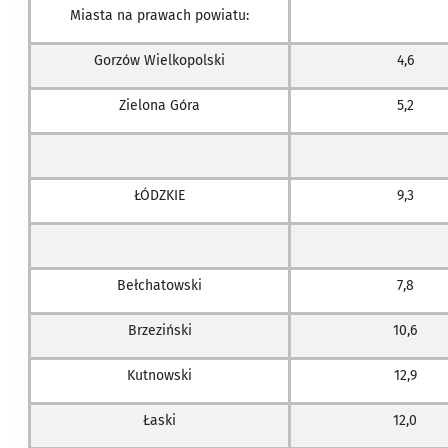
Miasta na prawach powiatu:
Gorzów Wielkopolski
4,6
Zielona Góra
5,2
ŁÓDZKIE
9,3
Bełchatowski
7,8
Brzeziński
10,6
Kutnowski
12,9
Łaski
12,0