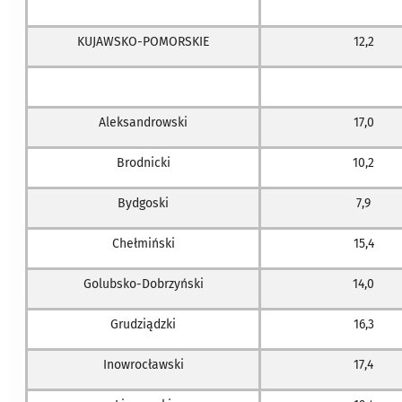
KUJAWSKO-POMORSKIE
12,2
Aleksandrowski
17,0
Brodnicki
10,2
Bydgoski
7,9
Chełmiński
15,4
Golubsko-Dobrzyński
14,0
Grudziądzki
16,3
Inowrocławski
17,4