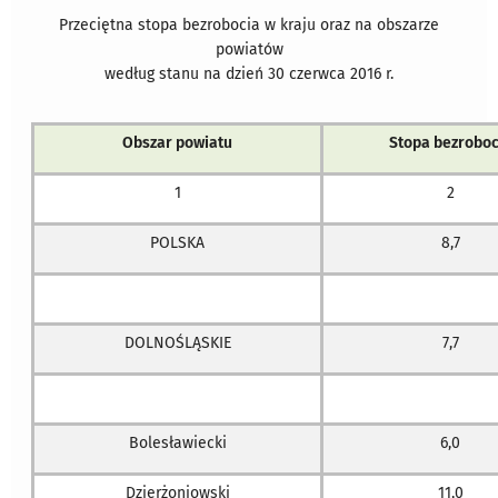
Przeciętna stopa bezrobocia w kraju oraz na obszarze
powiatów
według stanu na dzień 30 czerwca 2016 r.
Obszar powiatu
Stopa bezroboc
1
2
POLSKA
8,7
DOLNOŚLĄSKIE
7,7
Bolesławiecki
6,0
Dzierżoniowski
11,0