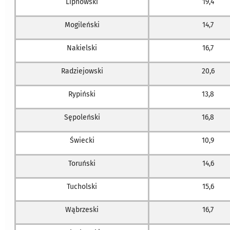
Lipnowski
19,4
Mogileński
14,7
Nakielski
16,7
Radziejowski
20,6
Rypiński
13,8
Sępoleński
16,8
Świecki
10,9
Toruński
14,6
Tucholski
15,6
Wąbrzeski
16,7