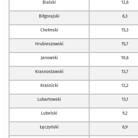
Bialski
12,6
Biłgorajski
6,3
Chełmski
15,3
Hrubieszowski
15,7
Janowski
10,6
Krasnostawski
13,7
Kraśnicki
12,2
Lubartowski
13,1
Lubelski
9,2
Łęczyński
6,9