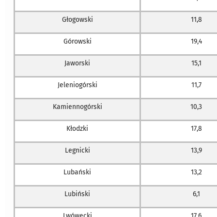
Głogowski
11,8
Górowski
19,4
Jaworski
15,1
Jeleniogórski
11,7
Kamiennogórski
10,3
Kłodzki
17,8
Legnicki
13,9
Lubański
13,2
Lubiński
6,1
Lwówecki
17,6