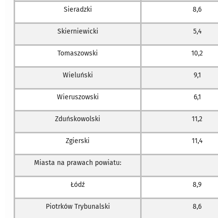
Sieradzki
8,6
Skierniewicki
5,4
Tomaszowski
10,2
Wieluński
9,1
Wieruszowski
6,1
Zduńskowolski
11,2
Zgierski
11,4
Miasta na prawach powiatu:
Łódź
8,9
Piotrków Trybunalski
8,6