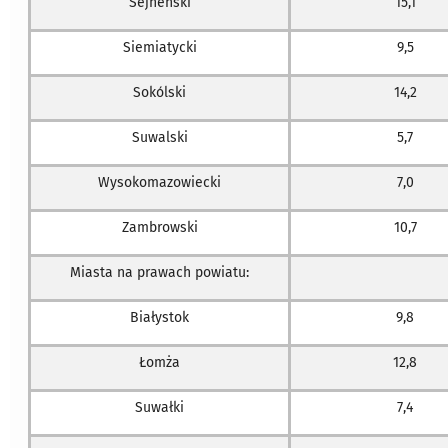
Sejneński
15,1
Siemiatycki
9,5
Sokólski
14,2
Suwalski
5,7
Wysokomazowiecki
7,0
Zambrowski
10,7
Miasta na prawach powiatu:
Białystok
9,8
Łomża
12,8
Suwałki
7,4