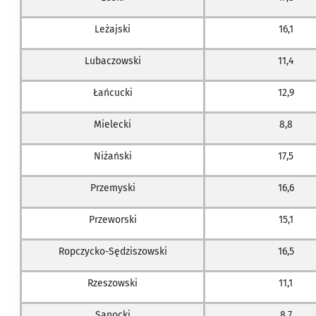
Leżajski
16,1
Lubaczowski
11,4
Łańcucki
12,9
Mielecki
8,8
Niżański
17,5
Przemyski
16,6
Przeworski
15,1
Ropczycko-Sędziszowski
16,5
Rzeszowski
11,1
Sanocki
8,7