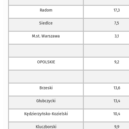
Radom
17,3
Siedlce
7,5
M.st. Warszawa
3,1
OPOLSKIE
9,2
Brzeski
13,6
Głubczycki
13,4
Kędzierzyńsko-Kozielski
10,4
Kluczborski
9,9