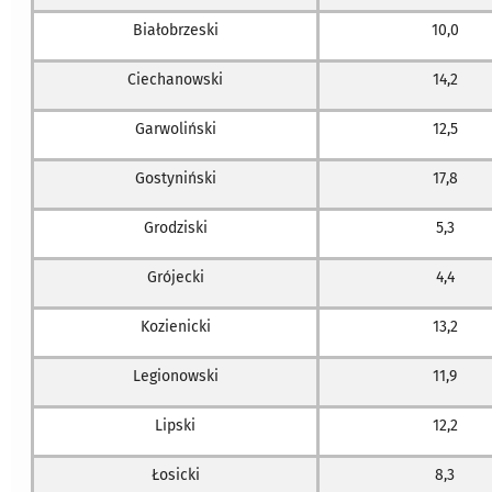
Białobrzeski
10,0
Ciechanowski
14,2
Garwoliński
12,5
Gostyniński
17,8
Grodziski
5,3
Grójecki
4,4
Kozienicki
13,2
Legionowski
11,9
Lipski
12,2
Łosicki
8,3