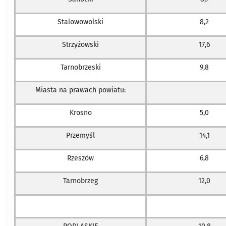
Stalowowolski
8,2
Strzyżowski
17,6
Tarnobrzeski
9,8
Miasta na prawach powiatu:
Krosno
5,0
Przemyśl
14,1
Rzeszów
6,8
Tarnobrzeg
12,0