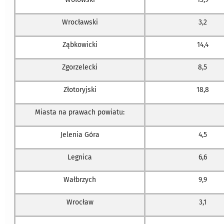
Wrocławski
3,2
Ząbkowicki
14,4
Zgorzelecki
8,5
Złotoryjski
18,8
Miasta na prawach powiatu:
Jelenia Góra
4,5
Legnica
6,6
Wałbrzych
9,9
Wrocław
3,1