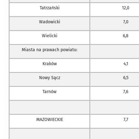
Tatrzański
12,0
Wadowicki
7,0
Wielicki
6,8
Miasta na prawach powiatu:
Kraków
4,1
Nowy Sącz
6,5
Tarnów
7,6
MAZOWIECKIE
7,7