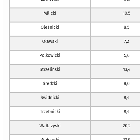
Milicki
10,5
Oleśnicki
8,5
Oławski
7,2
Polkowicki
5,6
Strzeliński
13,4
Średzki
8,0
Świdnicki
8,4
Trzebnicki
8,4
Wałbrzyski
20,2
Wołowski
13,9