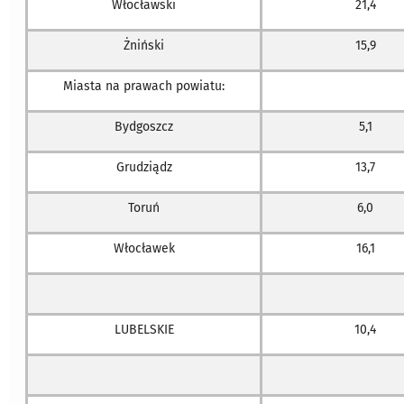
Włocławski
21,4
Żniński
15,9
Miasta na prawach powiatu:
Bydgoszcz
5,1
Grudziądz
13,7
Toruń
6,0
Włocławek
16,1
LUBELSKIE
10,4