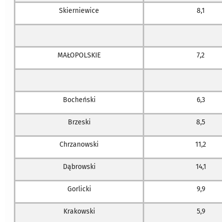
Skierniewice
8,1
MAŁOPOLSKIE
7,2
Bocheński
6,3
Brzeski
8,5
Chrzanowski
11,2
Dąbrowski
14,1
Gorlicki
9,9
Krakowski
5,9