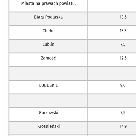
Miasta na prawach powiatu:
Biała Podlaska
13,5
Chełm
13,3
Lublin
7,5
Zamość
12,5
LUBUSKIE
9,0
Gorzowski
7,5
Krośnieński
14,9