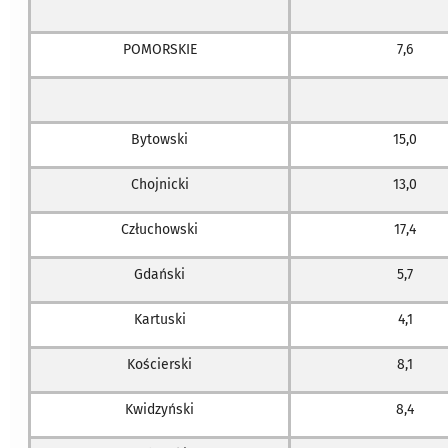
POMORSKIE
7,6
Bytowski
15,0
Chojnicki
13,0
Człuchowski
17,4
Gdański
5,7
Kartuski
4,1
Kościerski
8,1
Kwidzyński
8,4