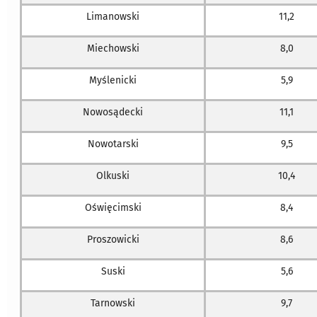
Limanowski
11,2
Miechowski
8,0
Myślenicki
5,9
Nowosądecki
11,1
Nowotarski
9,5
Olkuski
10,4
Oświęcimski
8,4
Proszowicki
8,6
Suski
5,6
Tarnowski
9,7