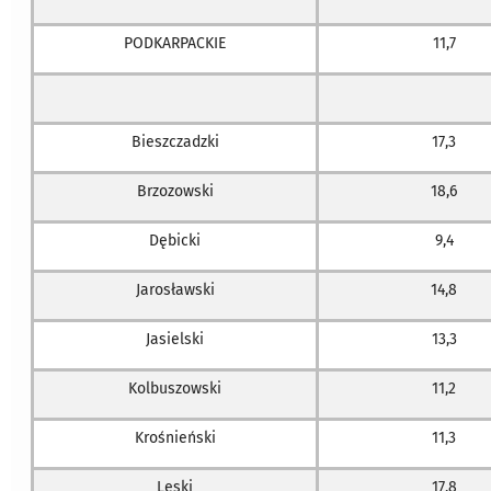
PODKARPACKIE
11,7
Bieszczadzki
17,3
Brzozowski
18,6
Dębicki
9,4
Jarosławski
14,8
Jasielski
13,3
Kolbuszowski
11,2
Krośnieński
11,3
Leski
17,8