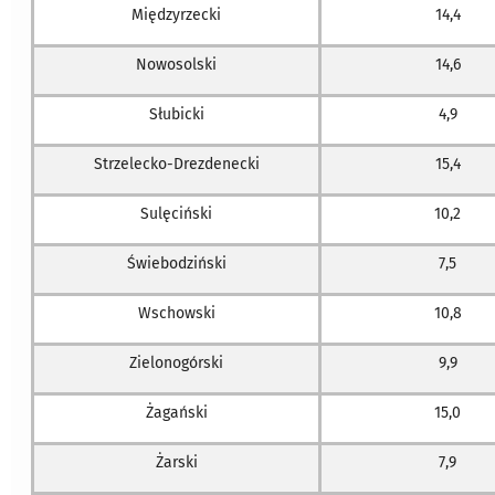
Międzyrzecki
14,4
Nowosolski
14,6
Słubicki
4,9
Strzelecko-Drezdenecki
15,4
Sulęciński
10,2
Świebodziński
7,5
Wschowski
10,8
Zielonogórski
9,9
Żagański
15,0
Żarski
7,9