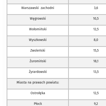
Warszawski zachodni
3,6
Węgrowski
10,5
Wołomiński
12,5
Wyszkowski
8,0
Zwoleński
15,5
Żuromiński
18,1
Żyrardowski
13,5
Miasta na prawach powiatu:
Ostrołęka
12,5
Płock
9,2