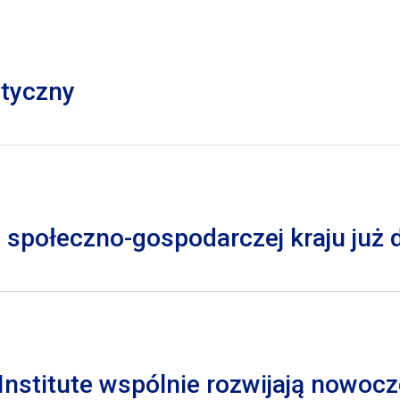
styczny
 społeczno-gospodarczej kraju już
nstitute wspólnie rozwijają nowocz