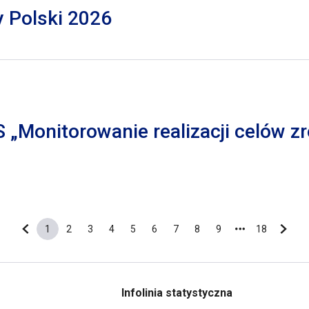
y Polski 2026
S „Monitorowanie realizacji celów
1
2
3
4
5
6
7
8
9
18
Poprzednia strona
Bieżąca strona
Strona
Strona
Strona
Strona
Strona
Strona
Strona
Strona
Ostatnia s
Nastę
Infolinia statystyczna