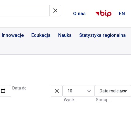
al Informacyjny
O nas
EN
Innowacje
Edukacja
Nauka
Statystyka regionalna
Data do
Wyniki na stronę
Sortuj po