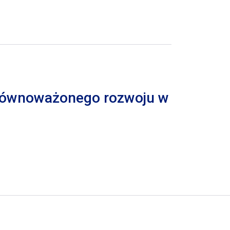
 zrównoważonego rozwoju w
trona
pna strona