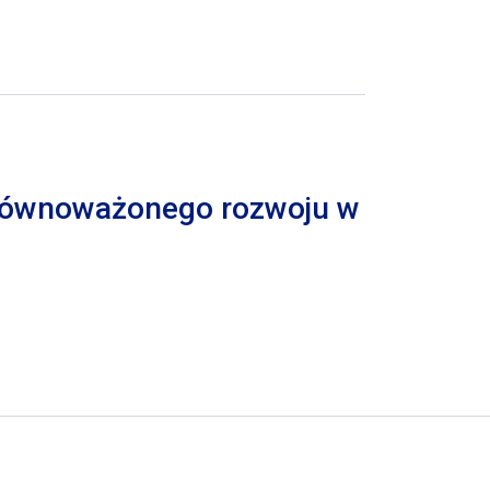
 zrównoważonego rozwoju w
trona
pna strona