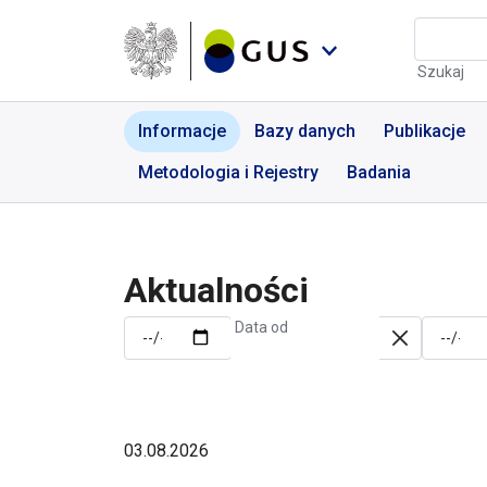
Przejdź do menu nawigacyjnego
Przejdź do wyszukiwarki
Przejdź do treści
Przejdź do stopki
Aktualności | GUS - Port
Szukaj
Informacje
Bazy danych
Publikacje
Metodologia i Rejestry
Badania
Aktualności
Data od
03.08.2026