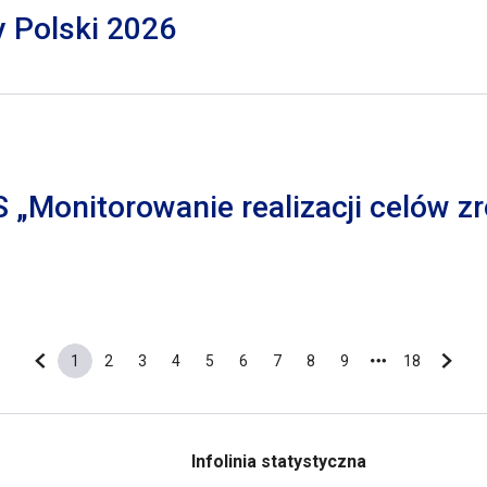
y Polski 2026
S „Monitorowanie realizacji celów
1
2
3
4
5
6
7
8
9
18
Poprzednia strona
Bieżąca strona
Strona
Strona
Strona
Strona
Strona
Strona
Strona
Strona
Ostatnia s
Nastę
Infolinia statystyczna