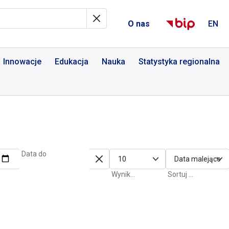
al Informacyjny
O nas
EN
Innowacje
Edukacja
Nauka
Statystyka regionalna
Data do
Wyniki na stronę
Sortuj po