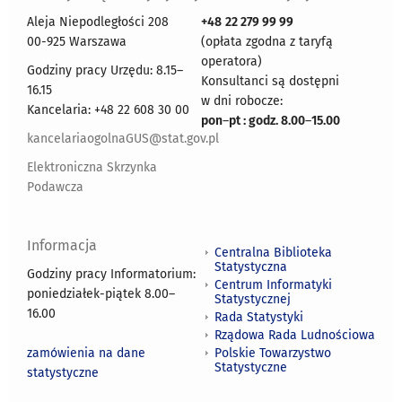
Aleja Niepodległości 208
+48
22 279 99 99
00-925 Warszawa
(opłata zgodna z taryfą
operatora)
Godziny pracy Urzędu: 8.15–
Konsultanci są dostępni
16.15
w dni robocze:
Kancelaria: +48 22 608 30 00
pon
–
pt : godz. 8.00
–
15.00
kancelariaogolnaGUS@stat.gov.pl
Elektroniczna Skrzynka
Podawcza
Informacja
Centralna Biblioteka
Statystyczna
Godziny pracy Informatorium:
Centrum Informatyki
poniedziałek-piątek 8.00
–
Statystycznej
16.00
Rada Statystyki
Rządowa Rada Ludnościowa
zamówienia na dane
Polskie Towarzystwo
Statystyczne
statystyczne