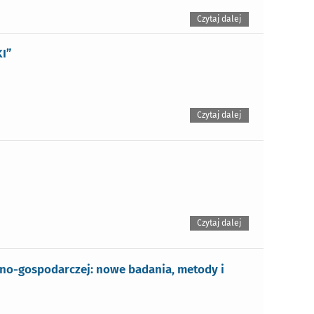
Czytaj dalej
I”
Czytaj dalej
Czytaj dalej
czno-gospodarczej: nowe badania, metody i