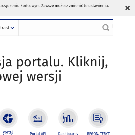
m urządzeniu końcowym. Zawsze możesz zmienić te ustawienia.
trast
ja portalu. Kliknij,
owej wersji
Portal
Portal API
Dashboardy
REGON, TERYT