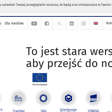
any ustawień Twojej przeglądarki oznacza, że będą one umieszczane w Twoi
Kon
Dla mediów
To jest stara wers
aby przejść do n
ch
Dziedzinowe
TranStat
SDG
STRATEG