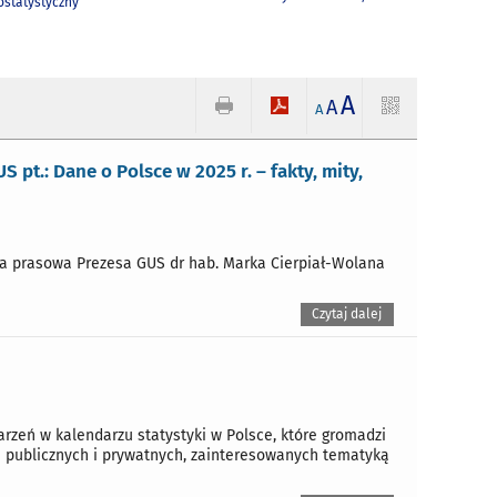
statystyczny
A
A
A
 pt.: Dane o Polsce w 2025 r. – fakty, mity,
ncja prasowa Prezesa GUS dr hab. Marka Cierpiał-Wolana
Czytaj dalej
arzeń w kalendarzu statystyki w Polsce, które gromadzi
ji publicznych i prywatnych, zainteresowanych tematyką