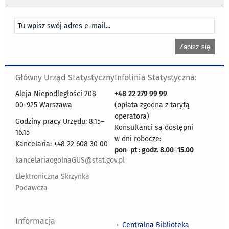
Główny Urząd Statystyczny
Infolinia Statystyczna:
Aleja Niepodległości 208
+48
22 279 99 99
00-925 Warszawa
(opłata zgodna z taryfą
operatora)
Godziny pracy Urzędu: 8.15–
Konsultanci są dostępni
16.15
w dni robocze:
Kancelaria: +48 22 608 30 00
pon
–
pt : godz. 8.00
–
15.00
kancelariaogolnaGUS@stat.gov.pl
Elektroniczna Skrzynka
Podawcza
Informacja
Centralna Biblioteka