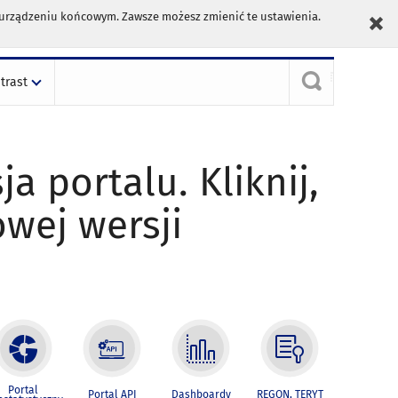
m urządzeniu końcowym. Zawsze możesz zmienić te ustawienia.
trast
ja portalu. Kliknij,
owej wersji
Portal
Portal API
Dashboardy
REGON, TERYT