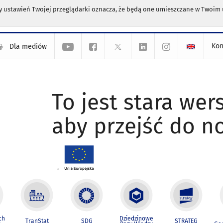
any ustawień Twojej przeglądarki oznacza, że będą one umieszczane w Twoi
Kon
Dla mediów
To jest stara wers
aby przejść do n
ch
Dziedzinowe
TranStat
SDG
STRATEG