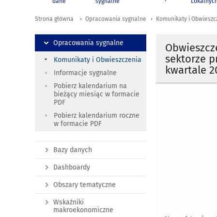
dane
sygnalne
Lokalnyc
Strona główna
Opracowania sygnalne
Komunikaty i Obwieszc
Opracowania sygnalne
Obwieszcz
sektorze p
Komunikaty i Obwieszczenia
kwartale 2
Informacje sygnalne
Pobierz kalendarium na
bieżący miesiąc w formacie
PDF
Pobierz kalendarium roczne
w formacie PDF
Bazy danych
Dashboardy
Obszary tematyczne
Wskaźniki
makroekonomiczne