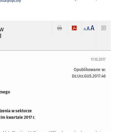
statystyczny
A
 w
A
A
I
17.10.2017
Opublikowane w:
Dz.Urz.GUS.2017.46
znego
zenia w sektorze
im kwartale 2017 r.