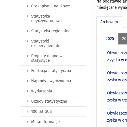
Na podstawie art.
Czasopisma naukowe
miesięczne wynag
Statystyka
międzynarodowa
Archiwum
Statystyka regionalna
2025
20
Statystyki
eksperymentalne
Obwieszcze
Projekty unijne w
z zysku w 
statystyce
Edukacja statystyczna
Obwieszcze
zysku w cz
Nagrody i wyróżnienia
Wydarzenia
Obwieszcze
zysku w trz
Urzędy statystyczne
100 lat GUS
Obwieszcze
zysku w dr
Metainformacje