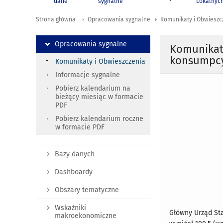
dane
sygnalne
Lokalnyc
Strona główna
Opracowania sygnalne
Komunikaty i Obwieszc
Opracowania sygnalne
Komunikat
konsumpcy
Komunikaty i Obwieszczenia
Informacje sygnalne
Pobierz kalendarium na
bieżący miesiąc w formacie
PDF
Pobierz kalendarium roczne
w formacie PDF
Bazy danych
Dashboardy
Obszary tematyczne
Wskaźniki
Główny Urząd Sta
makroekonomiczne