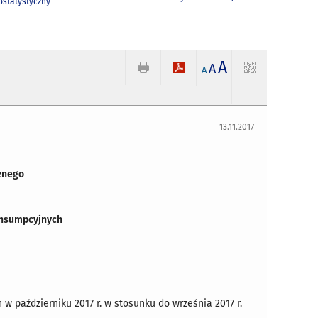
statystyczny
A
A
A
13.11.2017
znego
onsumpcyjnych
w październiku 2017 r. w stosunku do września 2017 r.