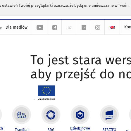
any ustawień Twojej przeglądarki oznacza, że będą one umieszczane w Twoi
Kon
Dla mediów
To jest stara wers
aby przejść do n
ch
Dziedzinowe
TranStat
SDG
STRATEG