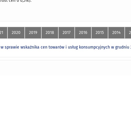
rost cen o 0,5%).
21
2020
2019
2018
2017
2016
2015
2014
w sprawie wskaźnika cen towarów i usług konsumpcyjnych w grudniu 