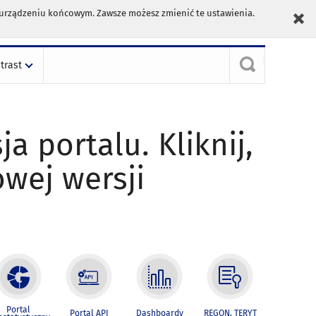
m urządzeniu końcowym. Zawsze możesz zmienić te ustawienia.
trast
ja portalu. Kliknij,
owej wersji
Portal
Portal API
Dashboardy
REGON, TERYT