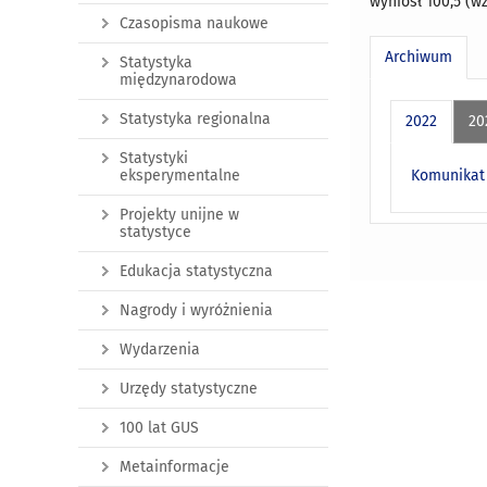
wyniósł 100,5 (wz
Czasopisma naukowe
Archiwum
Statystyka
międzynarodowa
Statystyka regionalna
2022
20
Statystyki
Komunikat 
eksperymentalne
Projekty unijne w
statystyce
Edukacja statystyczna
Nagrody i wyróżnienia
Wydarzenia
Urzędy statystyczne
100 lat GUS
Metainformacje