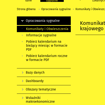
dane
sygnalne
Lokalnyc
Strona główna
Opracowania sygnalne
Komunikaty i Obwieszc
Opracowania sygnalne
Komunikat 
krajowego 
Komunikaty i Obwieszczenia
Informacje sygnalne
Pobierz kalendarium na
bieżący miesiąc w formacie
PDF
Pobierz kalendarium roczne
w formacie PDF
Bazy danych
Dashboardy
Obszary tematyczne
Wskaźniki
makroekonomiczne