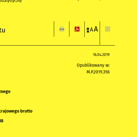
statystyczny
A
tu
A
A
16.04.2019
Opublikowany w:
M.P.2019.356
znego
krajowego brutto
18