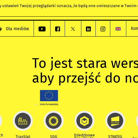
any ustawień Twojej przeglądarki oznacza, że będą one umieszczane w Twoi
Kon
Dla mediów
To jest stara wers
aby przejść do n
ch
Dziedzinowe
TranStat
SDG
STRATEG