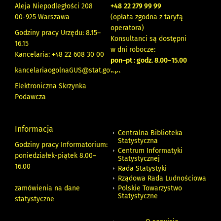
Aleja Niepodległości 208
+48
22 279 99 99
00-925 Warszawa
(opłata zgodna z taryfą
operatora)
Godziny pracy Urzędu: 8.15–
Konsultanci są dostępni
16.15
w dni robocze:
Kancelaria: +48 22 608 30 00
pon
–
pt : godz. 8.00
–
15.00
kancelariaogolnaGUS@stat.gov.pl
Elektroniczna Skrzynka
Podawcza
Informacja
Centralna Biblioteka
Statystyczna
Godziny pracy Informatorium:
Centrum Informatyki
poniedziałek-piątek 8.00
–
Statystycznej
16.00
Rada Statystyki
Rządowa Rada Ludnościowa
zamówienia na dane
Polskie Towarzystwo
Statystyczne
statystyczne