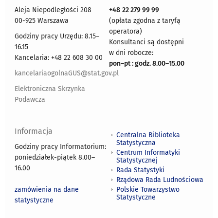
Aleja Niepodległości 208
+48
22 279 99 99
00-925 Warszawa
(opłata zgodna z taryfą
operatora)
Godziny pracy Urzędu: 8.15–
Konsultanci są dostępni
16.15
w dni robocze:
Kancelaria: +48 22 608 30 00
pon
–
pt : godz. 8.00
–
15.00
kancelariaogolnaGUS@stat.gov.pl
Elektroniczna Skrzynka
Podawcza
Informacja
Centralna Biblioteka
Statystyczna
Godziny pracy Informatorium:
Centrum Informatyki
poniedziałek-piątek 8.00
–
Statystycznej
16.00
Rada Statystyki
Rządowa Rada Ludnościowa
zamówienia na dane
Polskie Towarzystwo
Statystyczne
statystyczne