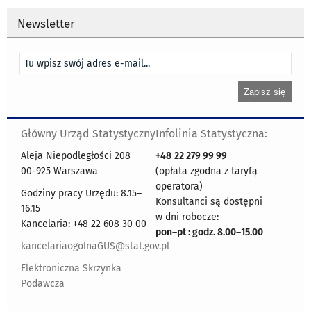
Newsletter
Główny Urząd Statystyczny
Infolinia Statystyczna:
Aleja Niepodległości 208
+48
22 279 99 99
00-925 Warszawa
(opłata zgodna z taryfą
operatora)
Godziny pracy Urzędu: 8.15–
Konsultanci są dostępni
16.15
w dni robocze:
Kancelaria: +48 22 608 30 00
pon
–
pt : godz. 8.00
–
15.00
kancelariaogolnaGUS@stat.gov.pl
Elektroniczna Skrzynka
Podawcza