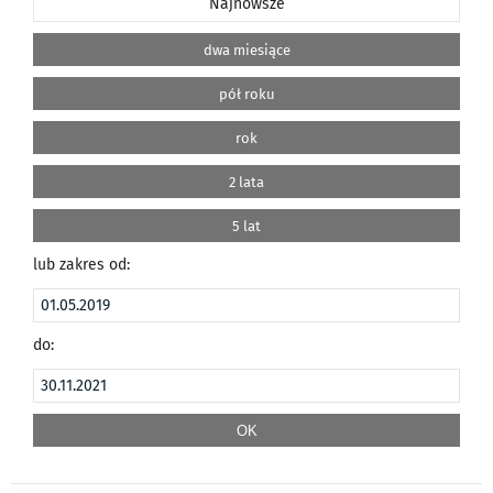
Najnowsze
dwa miesiące
pół roku
rok
2 lata
5 lat
lub zakres od:
do: