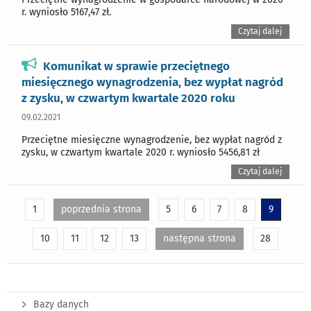
r. wyniosło 5167,47 zł.
Czytaj dalej
Komunikat w sprawie przeciętnego
miesięcznego wynagrodzenia, bez wypłat nagród
z zysku, w czwartym kwartale 2020 roku
09.02.2021
Przeciętne miesięczne wynagrodzenie, bez wypłat nagród z
zysku, w czwartym kwartale 2020 r. wyniosło 5456,81 zł
Czytaj dalej
1
poprzednia strona
5
6
7
8
9
10
11
12
13
następna strona
28
Bazy danych