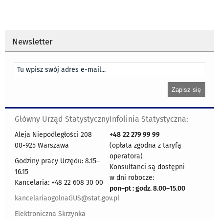
Newsletter
Główny Urząd Statystyczny
Infolinia Statystyczna:
Aleja Niepodległości 208
+48
22 279 99 99
00-925 Warszawa
(opłata zgodna z taryfą
operatora)
Godziny pracy Urzędu: 8.15–
Konsultanci są dostępni
16.15
w dni robocze:
Kancelaria: +48 22 608 30 00
pon
–
pt : godz. 8.00
–
15.00
kancelariaogolnaGUS@stat.gov.pl
Elektroniczna Skrzynka