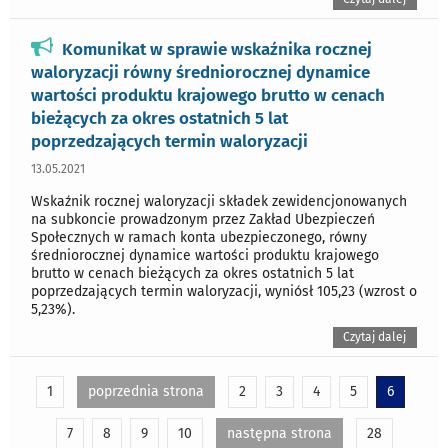
Komunikat w sprawie wskaźnika rocznej
waloryzacji równy średniorocznej dynamice
wartości produktu krajowego brutto w cenach
bieżących za okres ostatnich 5 lat
poprzedzających termin waloryzacji
13.05.2021
Wskaźnik rocznej waloryzacji składek zewidencjonowanych
na subkoncie prowadzonym przez Zakład Ubezpieczeń
Społecznych w ramach konta ubezpieczonego, równy
średniorocznej dynamice wartości produktu krajowego
brutto w cenach bieżących za okres ostatnich 5 lat
poprzedzających termin waloryzacji, wyniósł 105,23 (wzrost o
5,23%).
Czytaj dalej
1
poprzednia strona
2
3
4
5
6
7
8
9
10
następna strona
28