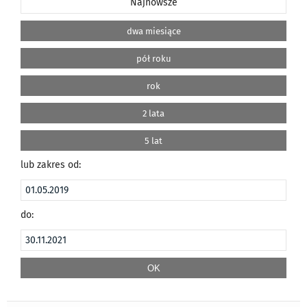
Najnowsze
dwa miesiące
pół roku
rok
2 lata
5 lat
lub zakres od:
do: