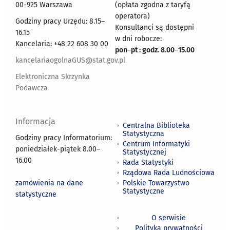
00-925 Warszawa
(opłata zgodna z taryfą
operatora)
Godziny pracy Urzędu: 8.15–
Konsultanci są dostępni
16.15
w dni robocze:
Kancelaria: +48 22 608 30 00
pon
–
pt : godz. 8.00
–
15.00
kancelariaogolnaGUS@stat.gov.pl
Elektroniczna Skrzynka
Podawcza
Informacja
Centralna Biblioteka
Statystyczna
Godziny pracy Informatorium:
Centrum Informatyki
poniedziałek-piątek 8.00
–
Statystycznej
16.00
Rada Statystyki
Rządowa Rada Ludnościowa
zamówienia na dane
Polskie Towarzystwo
Statystyczne
statystyczne
O serwisie
Polityka prywatności