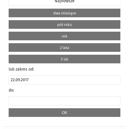
Najnowsze
dwa miesiące
pół roku
rok
2 lata
5 lat
lub zakres od:
do: